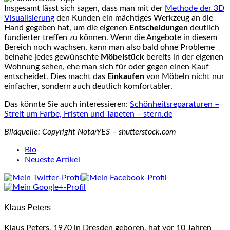
Insgesamt lässt sich sagen, dass man mit der
Methode der 3D
Visualisierung
den Kunden ein mächtiges Werkzeug an die
Hand gegeben hat, um die eigenen
Entscheidungen
deutlich
fundierter treffen zu können. Wenn die Angebote in diesem
Bereich noch wachsen, kann man also bald ohne Probleme
beinahe jedes gewünschte
Möbelstück
bereits in der eigenen
Wohnung sehen, ehe man sich für oder gegen einen Kauf
entscheidet. Dies macht das
Einkaufen
von Möbeln nicht nur
einfacher, sondern auch deutlich komfortabler.
Das könnte Sie auch interessieren:
Schönheitsreparaturen –
Streit um Farbe, Fristen und Tapeten – stern.de
Bildquelle: Copyright NotarYES – shutterstock.com
The
Bio
following
Neueste Artikel
two
tabs
change
content
Klaus Peters
below.
Klaus Peters, 1970 in Dresden geboren, hat vor 10 Jahren