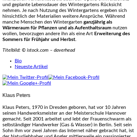
und geplante Lebensdauer des Wintergartens Rücksicht
nehmen. Je nach Nutzung des Wintergartens ergeben sich
hinsichtlich der Materialien weitere Ansprüche. Während
manche Menschen den Wintergarten
ganzjährig als
Wärmeraum für Pflanzen und als Aufenthaltsraum
nutzen
wollen, bevorzugen andere ihn als eine Art
Erweiterung des
Sommers für Frühjahr und Herbst
.
Titelbild: © istock.com – daverhead
The
Bio
following
Neueste Artikel
two
tabs
change
content
Klaus Peters
below.
Klaus Peters, 1970 in Dresden geboren, hat vor 10 Jahren
seinen Handwerksmeister an der Meisterschule Hannover
gemacht. Seit 2001 arbeitet und lebt der Frauenschwarm als
selbständiger Handwerker (Gas & Wasser) in Berlin. Seit sein
Sohn ihm vor zwei Jahren das Internet näher gebracht hat, ist
der Naturliebhaber und Angler mittlerweile ein passionierter