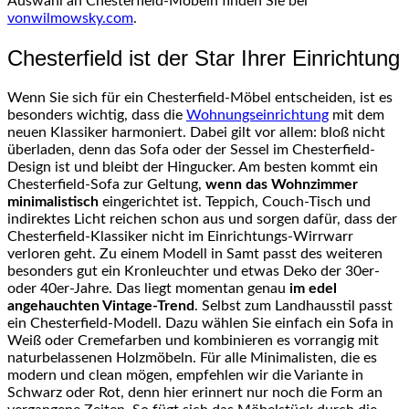
Auswahl an Chesterfield-Möbeln finden Sie bei
vonwilmowsky.com
.
Chesterfield ist der Star Ihrer Einrichtung
Wenn Sie sich für ein Chesterfield-Möbel entscheiden, ist es
besonders wichtig, dass die
Wohnungseinrichtung
mit dem
neuen Klassiker harmoniert. Dabei gilt vor allem: bloß nicht
überladen, denn das Sofa oder der Sessel im Chesterfield-
Design ist und bleibt der Hingucker. Am besten kommt ein
Chesterfield-Sofa zur Geltung,
wenn das Wohnzimmer
minimalistisch
eingerichtet ist. Teppich, Couch-Tisch und
indirektes Licht reichen schon aus und sorgen dafür, dass der
Chesterfield-Klassiker nicht im Einrichtungs-Wirrwarr
verloren geht. Zu einem Modell in Samt passt des weiteren
besonders gut ein Kronleuchter und etwas Deko der 30er-
oder 40er-Jahre. Das liegt momentan genau
im edel
angehauchten Vintage-Trend
. Selbst zum Landhausstil passt
ein Chesterfield-Modell. Dazu wählen Sie einfach ein Sofa in
Weiß oder Cremefarben und kombinieren es vorrangig mit
naturbelassenen Holzmöbeln. Für alle Minimalisten, die es
modern und clean mögen, empfehlen wir die Variante in
Schwarz oder Rot, denn hier erinnert nur noch die Form an