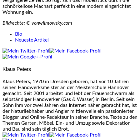
vergangene Zeiten. So fügt sich das Möbelstück durch die
schnörkellose Machart perfekt in eine modern eingerichtet
Wohnung ein.
Bildrechte: © vonwilmowsky.com
The
Bio
following
Neueste Artikel
two
tabs
change
content
Klaus Peters
below.
Klaus Peters, 1970 in Dresden geboren, hat vor 10 Jahren
seinen Handwerksmeister an der Meisterschule Hannover
gemacht. Seit 2001 arbeitet und lebt der Frauenschwarm als
selbständiger Handwerker (Gas & Wasser) in Berlin. Seit sein
Sohn ihm vor zwei Jahren das Internet näher gebracht hat, ist
der Naturliebhaber und Angler mittlerweile ein passionierter
Blogger und Online-Redakteur in seiner Branche. Texte zu den
Themen Garten, Möbel, Ein- und Umzug sowie Dekoration
und Bau sind sein täglich Brot.