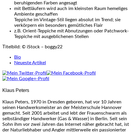
beruhigenden Farben angesagt
mit
Bettläufern
wird auch im kleinsten Raum
hemeliges
Ambiente geschaffen
Teppiche im
Vintage-Stil
liegen absolut im Trend; sie
verkörpern ein besonders gemütliches Flair
z.B.
Orient-Teppiche
mit Abnutzungen oder
Patchwork-
Teppiche
mit
ausgeblichenen
Stellen
Titelbild: © iStock – boggy22
The
Bio
following
Neueste Artikel
two
tabs
change
content
Klaus Peters
below.
Klaus Peters, 1970 in Dresden geboren, hat vor 10 Jahren
seinen Handwerksmeister an der Meisterschule Hannover
gemacht. Seit 2001 arbeitet und lebt der Frauenschwarm als
selbständiger Handwerker (Gas & Wasser) in Berlin. Seit sein
Sohn ihm vor zwei Jahren das Internet näher gebracht hat, ist
der Naturliebhaber und Angler mittlerweile ein passionierter