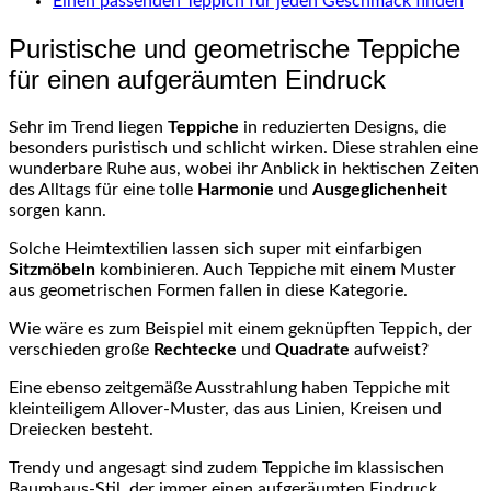
Einen passenden Teppich für jeden Geschmack finden
Puristische und geometrische Teppiche
für einen aufgeräumten Eindruck
Sehr im Trend liegen
Teppiche
in reduzierten Designs, die
besonders puristisch und schlicht wirken. Diese strahlen eine
wunderbare Ruhe aus, wobei ihr Anblick in hektischen Zeiten
des Alltags für eine tolle
Harmonie
und
Ausgeglichenheit
sorgen kann.
Solche Heimtextilien lassen sich super mit einfarbigen
Sitzmöbeln
kombinieren. Auch Teppiche mit einem Muster
aus geometrischen Formen fallen in diese Kategorie.
Wie wäre es zum Beispiel mit einem geknüpften Teppich, der
verschieden große
Rechtecke
und
Quadrate
aufweist?
Eine ebenso zeitgemäße Ausstrahlung haben Teppiche mit
kleinteiligem
Allover-Muster
, das aus Linien, Kreisen und
Dreiecken besteht.
Trendy und angesagt sind zudem Teppiche im klassischen
Baumhaus-Stil
, der immer einen aufgeräumten Eindruck