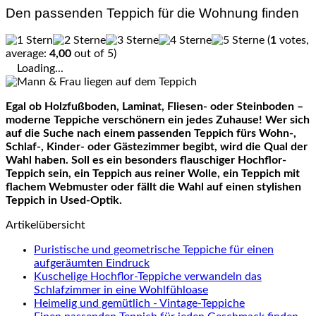
Den passenden Teppich für die Wohnung finden
(
1
votes,
average:
4,00
out of 5)
Loading...
Egal ob
Holzfußboden
, Laminat, Fliesen- oder
Steinboden
–
moderne Teppiche verschönern ein jedes Zuhause! Wer sich
auf die Suche nach einem passenden Teppich fürs Wohn-,
Schlaf-, Kinder- oder Gästezimmer begibt, wird die Qual der
Wahl haben. Soll es ein besonders flauschiger
Hochflor-
Teppich
sein, ein Teppich aus reiner Wolle, ein Teppich mit
flachem
Webmuster
oder fällt die Wahl auf einen
stylishen
Teppich in
Used
-Optik.
Artikelübersicht
Puristische und geometrische Teppiche für einen
aufgeräumten Eindruck
Kuschelige Hochflor-Teppiche verwandeln das
Schlafzimmer in eine Wohlfühloase
Heimelig und gemütlich - Vintage-Teppiche