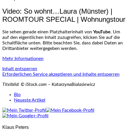
Video: So wohnt…Laura (Münster) |
ROOMTOUR SPECIAL | Wohnungstour
Sie sehen gerade einen Platzhalterinhalt von
YouTube
. Um
auf den eigentlichen Inhalt zuzugreifen, klicken Sie auf die
Schaltfläche unten. Bitte beachten Sie, dass dabei Daten an
Drittanbieter weitergegeben werden.
Mehr Informationen
Inhalt entsperren
Erforderlichen Service akzeptieren und Inhalte entsperren
Titelbild: © iStock.com – KatarzynaBialasiewicz
The
Bio
following
Neueste Artikel
two
tabs
change
content
Klaus Peters
below.