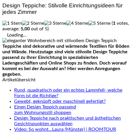
Design Teppiche: Stilvolle Einrichtungsideen für
jedes Zimmer
(
1
votes,
average:
5,00
out of 5)
Loading...
Teppiche sind dekorative und wärmende Textilien für Böden
und Wände. Heutzutage sind viele stilvolle Design Teppiche
passend zu Ihrer Einrichtung in spezialisierten
Ladengeschäften und Online Shops zu finden. Doch worauf
kommt es bei der Auswahl an? Hier werden Anregungen
gegeben.
Artikelübersicht
Rund, quadratisch oder ein echtes Lammfell- welche
Form ist die Richtige?
Gewebt, geknüpft oder maschinell gefertigt?
Einen Design Teppich passend
zum Wohnungsstil shoppen
Design Teppiche nach praktischen und ästhetischen
Gesichtspunkten auswählen
Video: So wohnt...Laura (Münster) | ROOMTOUR