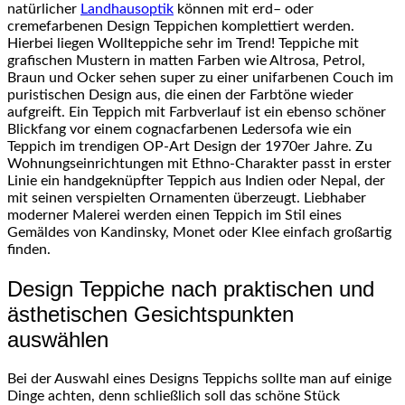
natürlicher
Landhausoptik
können mit
erd
– oder
cremefarbenen Design Teppichen komplettiert werden.
Hierbei liegen
Wollteppiche
sehr im Trend! Teppiche mit
grafischen Mustern in matten Farben wie Altrosa, Petrol,
Braun und Ocker sehen super zu einer
unifarbenen
Couch im
puristischen Design aus, die einen der Farbtöne wieder
aufgreift. Ein Teppich mit
Farbverlauf
ist ein ebenso schöner
Blickfang vor einem c
ognacfarbenen
Ledersofa wie ein
Teppich im trendigen
OP-Art
Design der 1970er Jahre. Zu
Wohnungseinrichtungen mit
Ethno-Charakter
passt in erster
Linie ein handgeknüpfter Teppich aus Indien oder Nepal, der
mit seinen verspielten Ornamenten überzeugt. Liebhaber
moderner Malerei werden einen Teppich im Stil eines
Gemäldes von Kandinsky,
Monet
oder Klee einfach großartig
finden.
Design Teppiche nach praktischen und
ästhetischen Gesichtspunkten
auswählen
Bei der Auswahl eines Designs Teppichs sollte man auf einige
Dinge achten, denn schließlich soll das schöne Stück