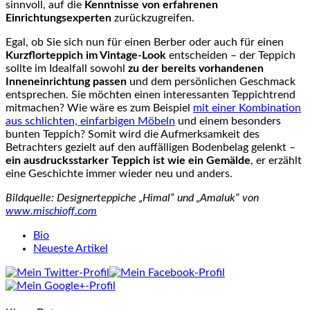
sinnvoll, auf die
Kenntnisse von erfahrenen
Einrichtungsexperten
zurückzugreifen.
Egal, ob Sie sich nun für einen Berber oder auch für einen
Kurzflorteppich im Vintage-Look
entscheiden – der Teppich
sollte im Idealfall sowohl
zu der bereits vorhandenen
Inneneinrichtung passen
und dem persönlichen Geschmack
entsprechen. Sie möchten einen interessanten Teppichtrend
mitmachen? Wie wäre es zum Beispiel
mit einer Kombination
aus schlichten, einfarbigen Möbeln
und einem besonders
bunten Teppich? Somit wird die Aufmerksamkeit des
Betrachters gezielt auf den auffälligen Bodenbelag gelenkt –
ein ausdrucksstarker Teppich ist wie ein Gemälde
, er erzählt
eine Geschichte immer wieder neu und anders.
Bildquelle: Designerteppiche „Himal“ und „Amaluk“ von
www.mischioff.com
The
Bio
following
Neueste Artikel
two
tabs
change
content