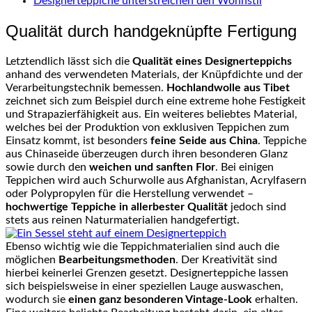
Designerteppiche unterstreichen den Wohnstil
Qualität durch handgeknüpfte Fertigung
Letztendlich lässt sich die
Qualität eines Designerteppichs
anhand des verwendeten Materials, der Knüpfdichte und der
Verarbeitungstechnik bemessen.
Hochlandwolle aus Tibet
zeichnet sich zum Beispiel durch eine extreme hohe Festigkeit
und Strapazierfähigkeit aus. Ein weiteres beliebtes Material,
welches bei der Produktion von exklusiven Teppichen zum
Einsatz kommt, ist besonders
feine Seide aus China
. Teppiche
aus Chinaseide überzeugen durch ihren besonderen Glanz
sowie durch den
weichen und sanften Flor
. Bei einigen
Teppichen wird auch Schurwolle aus Afghanistan, Acrylfasern
oder Polypropylen für die Herstellung verwendet –
hochwertige Teppiche in allerbester Qualität
jedoch sind
stets aus reinen Naturmaterialien handgefertigt.
Ebenso wichtig wie die Teppichmaterialien sind auch die
möglichen
Bearbeitungsmethoden
. Der Kreativität sind
hierbei keinerlei Grenzen gesetzt. Designerteppiche lassen
sich beispielsweise in einer speziellen Lauge auswaschen,
wodurch sie
einen ganz besonderen Vintage-Look
erhalten.