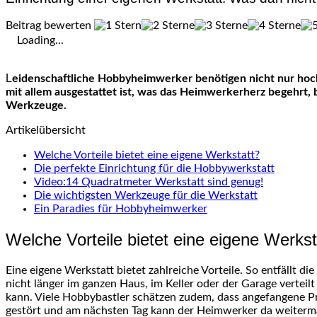
Beitrag bewerten
Loading...
Leidenschaftliche Hobbyheimwerker benötigen nicht nur hochwertige und funktionale Werkzeuge, sondern auch viel Platz zum Bohren, Schleifen und Sägen. Eine eigene Werkstatt, die
mit allem ausgestattet ist, was das Heimwerkerherz begehrt, 
Werkzeuge.
Artikelübersicht
Welche Vorteile bietet eine eigene Werkstatt?
Die perfekte Einrichtung für die Hobbywerkstatt
Video:14 Quadratmeter Werkstatt sind genug!
Die wichtigsten Werkzeuge für die Werkstatt
Ein Paradies für Hobbyheimwerker
Welche Vorteile bietet eine eigene Werkst
Eine eigene Werkstatt bietet zahlreiche Vorteile. So entfällt die
nicht länger im ganzen Haus, im Keller oder der Garage verteil
kann. Viele Hobbybastler schätzen zudem, dass angefangene P
gestört und am nächsten Tag kann der Heimwerker da weiterma