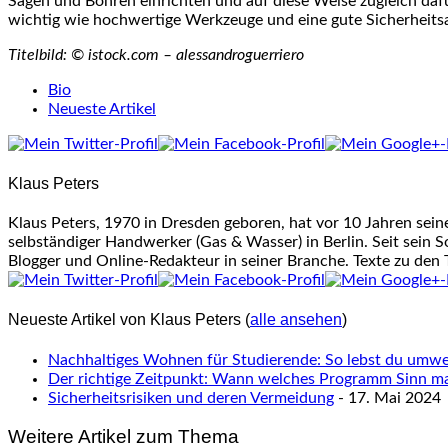
Sägen und Bohren einrichten und auf diese Weise zugleich daf
wichtig wie hochwertige Werkzeuge und eine gute Sicherheits
Titelbild: © istock.com – alessandroguerriero
The
Bio
following
Neueste Artikel
two
tabs
change
Klaus Peters
content
below.
Klaus Peters, 1970 in Dresden geboren, hat vor 10 Jahren sei
selbständiger Handwerker (Gas & Wasser) in Berlin. Seit sein S
Blogger und Online-Redakteur in seiner Branche. Texte zu den
Neueste Artikel von Klaus Peters
(
alle ansehen
)
Nachhaltiges Wohnen für Studierende: So lebst du umwel
Der richtige Zeitpunkt: Wann welches Programm Sinn m
Sicherheitsrisiken und deren Vermeidung
- 17. Mai 2024
Weitere Artikel zum Thema