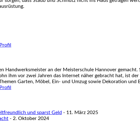
ür sorgen, dass Staub und Schmutz nicht ins Haus getragen wer
ausrüstung.
nen Handwerksmeister an der Meisterschule Hannover gemacht. S
ohn ihm vor zwei Jahren das Internet näher gebracht hat, ist der
 Themen Garten, Möbel, Ein- und Umzug sowie Dekoration und Ba
tfreundlich und sparst Geld
- 11. März 2025
acht
- 2. Oktober 2024