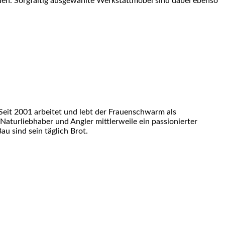
den. Sorgfältig ausgewählte Werkstattmöbel sind dabei ebenso
eit 2001 arbeitet und lebt der Frauenschwarm als
 Naturliebhaber und Angler mittlerweile ein passionierter
u sind sein täglich Brot.