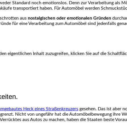
d weder Standard noch emotionslos. Denn zur Verarbeitung als 
inkäufe transportiert haben. Für Automöbel werden Schmuckstüc
schrotten aus
nostalgischen oder emotionalen Gründen
durchaus
Gründe für eine Verarbeitung zum Automöbel sind jedenfalls gena
den eigentlichen Inhalt zuzugreifen, klicken Sie auf die Schaltfl
eiten.
umgebautes Heck eines Straßenkreuzers
gesehen. Das ist aber n
egrenzt. Nicht von ungefähr hat die Automöbelbewegung ihre W
m Verrücktes aus Autos zu machen, haben die Staaten beste Vora