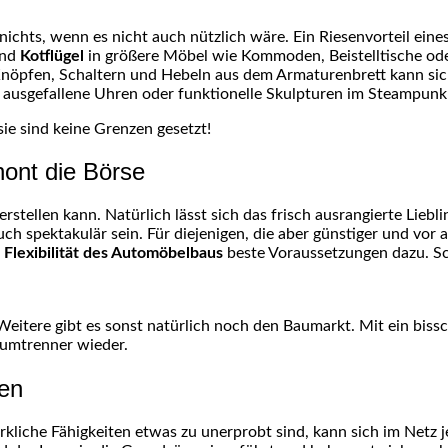
nichts, wenn es nicht auch nützlich wäre. Ein Riesenvorteil ein
nd
Kotflügel
in größere Möbel wie Kommoden, Beistelltische oder
 Knöpfen, Schaltern und Hebeln aus dem Armaturenbrett kann sic
r ausgefallene Uhren oder funktionelle Skulpturen im Steampu
ie sind keine Grenzen gesetzt!
ont die Börse
erstellen kann. Natürlich lässt sich das frisch ausrangierte Lie
uch spektakulär sein. Für diejenigen, die aber günstiger und vo
d
Flexibilität des Automöbelbaus
beste Voraussetzungen dazu. Sc
itere gibt es sonst natürlich noch den Baumarkt. Mit ein bissche
Raumtrenner wieder.
en
rkliche Fähigkeiten etwas zu unerprobt sind, kann sich im Net