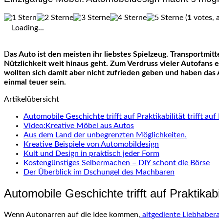
(
1
votes, 
Loading...
Das Auto ist den meisten ihr liebstes Spielzeug. Transportmittel, Selbstverwirklichung und Freiheit können sich im eigenen Fahrzeug zu einem Wert vereinen, der über die schnöde
Nützlichkeit weit hinaus geht. Zum Verdruss vieler Autofans
wollten sich damit aber nicht zufrieden geben und haben das
einmal teuer sein.
Artikelübersicht
Automobile Geschichte trifft auf Praktikabilität trifft au
Video:Kreative Möbel aus Autos
Aus dem Land der unbegrenzten Möglichkeiten.
Kreative Beispiele von Automobildesign
Kult und Design in praktisch jeder Form
Kostengünstiges Selbermachen – DIY schont die Börse
Der Überblick im Dschungel des Machbaren
Automobile Geschichte trifft auf Praktikabil
Wenn Autonarren auf die Idee kommen,
altgediente Liebhaber