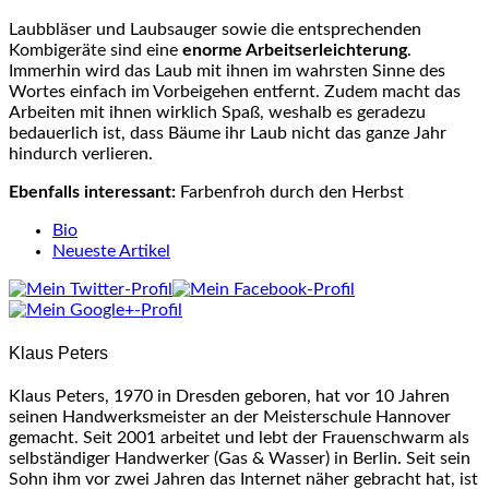
Laubbläser und Laubsauger sowie die entsprechenden
Kombigeräte sind eine
enorme Arbeitserleichterung
.
Immerhin wird das Laub mit ihnen im wahrsten Sinne des
Wortes einfach im Vorbeigehen entfernt. Zudem macht das
Arbeiten mit ihnen wirklich Spaß, weshalb es geradezu
bedauerlich ist, dass Bäume ihr Laub nicht das ganze Jahr
hindurch verlieren.
Ebenfalls interessant:
Farbenfroh durch den Herbst
The
Bio
following
Neueste Artikel
two
tabs
change
content
Klaus Peters
below.
Klaus Peters, 1970 in Dresden geboren, hat vor 10 Jahren
seinen Handwerksmeister an der Meisterschule Hannover
gemacht. Seit 2001 arbeitet und lebt der Frauenschwarm als
selbständiger Handwerker (Gas & Wasser) in Berlin. Seit sein
Sohn ihm vor zwei Jahren das Internet näher gebracht hat, ist