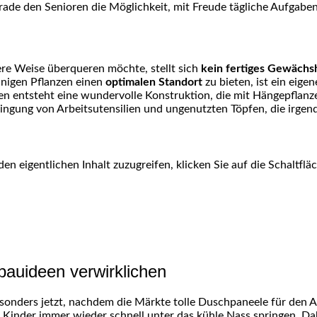
gerade den Senioren die Möglichkeit, mit Freude tägliche Aufgab
re Weise überqueren möchte, stellt sich
kein fertiges Gewächs
nigen Pflanzen einen
optimalen Standort
zu bieten, ist ein eig
n entsteht eine wundervolle Konstruktion, die mit Hängepflanze
ingung von Arbeitsutensilien und ungenutzten Töpfen, die irge
den eigentlichen Inhalt zuzugreifen, klicken Sie auf die Schaltfl
bauideen verwirklichen
sonders jetzt, nachdem die Märkte tolle Duschpaneele für den
 Kinder immer wieder schnell unter das kühle Nass springen. Dabe