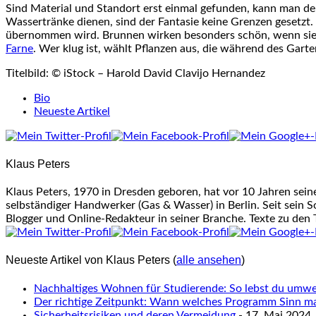
Sind Material und Standort erst einmal gefunden, kann man d
Wassertränke
dienen, sind der Fantasie keine Grenzen gesetzt.
übernommen wird. Brunnen wirken besonders schön, wenn sie 
Farne
. Wer klug ist, wählt Pflanzen aus, die während des
Garte
Titelbild: © iStock – Harold David Clavijo Hernandez
The
Bio
following
Neueste Artikel
two
tabs
change
Klaus Peters
content
below.
Klaus Peters, 1970 in Dresden geboren, hat vor 10 Jahren sei
selbständiger Handwerker (Gas & Wasser) in Berlin. Seit sein S
Blogger und Online-Redakteur in seiner Branche. Texte zu den
Neueste Artikel von Klaus Peters
(
alle ansehen
)
Nachhaltiges Wohnen für Studierende: So lebst du umwel
Der richtige Zeitpunkt: Wann welches Programm Sinn m
Sicherheitsrisiken und deren Vermeidung
- 17. Mai 2024