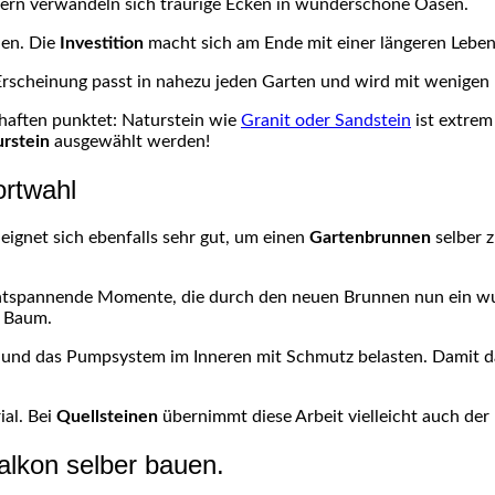
ern verwandeln sich traurige Ecken in wunderschöne Oasen.
den. Die
Investition
macht sich am Ende mit einer längeren Leben
Erscheinung passt in nahezu jeden Garten und wird mit wenigen 
schaften punktet: Naturstein wie
Granit oder Sandstein
ist extrem
rstein
ausgewählt werden!
ortwahl
eignet sich ebenfalls sehr gut, um einen
Gartenbrunnen
selber z
 Entspannende Momente, die durch den neuen Brunnen nun ein wu
n Baum.
n und das
Pumpsystem
im Inneren mit Schmutz belasten. Damit d
ial. Bei
Quellsteinen
übernimmt diese Arbeit vielleicht auch der
alkon selber bauen.