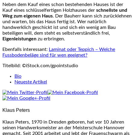
Neben dem Kauf eines schon bestehenden Hauses ist der
Kauf eines schlüsselfertigen Holzhauses der
schnellste und
Weg zum eigenen Haus
. Der Bauherr kann sich zurücklehnen
und warten, bis das Haus fertig ist. Wer natürlich
handwerklich geschickt ist und sich ein wenig am Bau
beteiligen will, dem steht es selbstverständlich frei,
Eigenleistungen
zu erbringen.
Ebenfalls interessant:
Laminat oder Teppich – Welche
Fussbodenbeläge sind für wen geeignet?
Titelbild: ©iStock.com/gpointstudio
The
Bio
following
Neueste Artikel
two
tabs
change
content
Klaus Peters
below.
Klaus Peters, 1970 in Dresden geboren, hat vor 10 Jahren
seinen Handwerksmeister an der Meisterschule Hannover
gemacht. Seit 2001 arbeitet und lebt der Frauenschwarm als