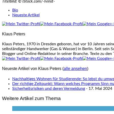
Titelbild: © iStock.com/-lvinst-
The
Bio
following
Neueste Artikel
two
tabs
change
Klaus Peters
content
below.
Klaus Peters, 1970 in Dresden geboren, hat vor 10 Jahren sei
selbständiger Handwerker (Gas & Wasser) in Berlin. Seit sein S
Blogger und Online-Redakteur in seiner Branche. Texte zu den
Neueste Artikel von Klaus Peters
(
alle ansehen
)
Nachhaltiges Wohnen für Studierende: So lebst du umwel
Der richtige Zeitpunkt: Wann welches Programm Sinn m
Sicherheitsrisiken und deren Vermeidung
- 17. Mai 2024
Weitere Artikel zum Thema