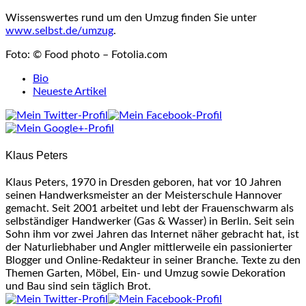
Wissenswertes rund um den Umzug finden Sie unter
www.selbst.de/umzug
.
Foto: © Food photo – Fotolia.com
The
Bio
following
Neueste Artikel
two
tabs
change
content
Klaus Peters
below.
Klaus Peters, 1970 in Dresden geboren, hat vor 10 Jahren
seinen Handwerksmeister an der Meisterschule Hannover
gemacht. Seit 2001 arbeitet und lebt der Frauenschwarm als
selbständiger Handwerker (Gas & Wasser) in Berlin. Seit sein
Sohn ihm vor zwei Jahren das Internet näher gebracht hat, ist
der Naturliebhaber und Angler mittlerweile ein passionierter
Blogger und Online-Redakteur in seiner Branche. Texte zu den
Themen Garten, Möbel, Ein- und Umzug sowie Dekoration
und Bau sind sein täglich Brot.