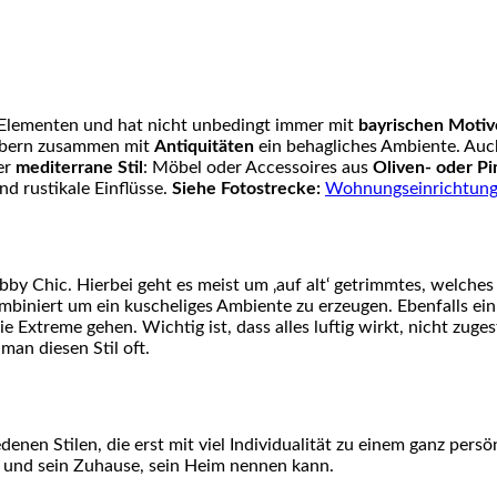
Elementen und hat nicht unbedingt immer mit
bayrischen Moti
ubern zusammen mit
Antiquitäten
ein behagliches Ambiente. Au
der
mediterrane Stil
: Möbel oder Accessoires aus
Oliven- oder Pi
nd rustikale Einflüsse.
Siehe Fotostrecke:
Wohnungseinrichtun
habby Chic. Hierbei geht es meist um ‚auf alt‘ getrimmtes, welch
niert um ein kuscheliges Ambiente zu erzeugen. Ebenfalls ein Sti
ie Extreme gehen. Wichtig ist, dass alles luftig wirkt, nicht zuge
man diesen Stil oft.
edenen Stilen, die erst mit viel Individualität zu einem ganz 
t und sein Zuhause, sein Heim nennen kann.