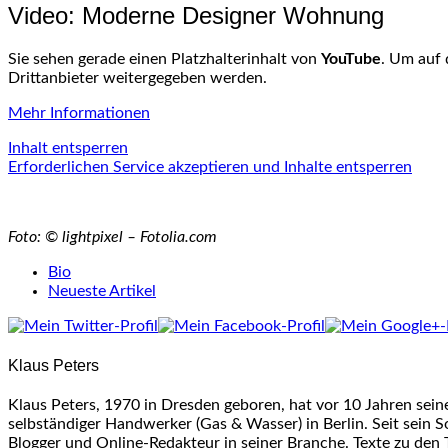
Video: Moderne Designer Wohnung
Sie sehen gerade einen Platzhalterinhalt von
YouTube
. Um auf 
Drittanbieter weitergegeben werden.
Mehr Informationen
Inhalt entsperren
Erforderlichen Service akzeptieren und Inhalte entsperren
Foto: © lightpixel – Fotolia.com
The
Bio
following
Neueste Artikel
two
tabs
change
Klaus Peters
content
below.
Klaus Peters, 1970 in Dresden geboren, hat vor 10 Jahren sei
selbständiger Handwerker (Gas & Wasser) in Berlin. Seit sein S
Blogger und Online-Redakteur in seiner Branche. Texte zu den