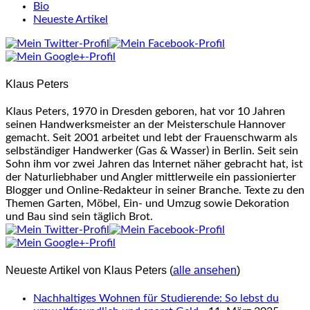
The
Bio
following
Neueste Artikel
two
tabs
change
content
Klaus Peters
below.
Klaus Peters, 1970 in Dresden geboren, hat vor 10 Jahren
seinen Handwerksmeister an der Meisterschule Hannover
gemacht. Seit 2001 arbeitet und lebt der Frauenschwarm als
selbständiger Handwerker (Gas & Wasser) in Berlin. Seit sein
Sohn ihm vor zwei Jahren das Internet näher gebracht hat, ist
der Naturliebhaber und Angler mittlerweile ein passionierter
Blogger und Online-Redakteur in seiner Branche. Texte zu den
Themen Garten, Möbel, Ein- und Umzug sowie Dekoration
und Bau sind sein täglich Brot.
Neueste Artikel von Klaus Peters
(
alle ansehen
)
Nachhaltiges Wohnen für Studierende: So lebst du