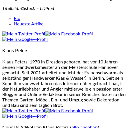
Titelbild: ©istock – LDProd
The
Bio
following
Neueste Artikel
two
tabs
change
content
Klaus Peters
below.
Klaus Peters, 1970 in Dresden geboren, hat vor 10 Jahren
seinen Handwerksmeister an der Meisterschule Hannover
gemacht. Seit 2001 arbeitet und lebt der Frauenschwarm als
selbständiger Handwerker (Gas & Wasser) in Berlin. Seit sein
Sohn ihm vor zwei Jahren das Internet näher gebracht hat, ist
der Naturliebhaber und Angler mittlerweile ein passionierter
Blogger und Online-Redakteur in seiner Branche. Texte zu den
Themen Garten, Möbel, Ein- und Umzug sowie Dekoration
und Bau sind sein täglich Brot.
Neueste Artikel von Klaus Peters
(
alle ansehen
)