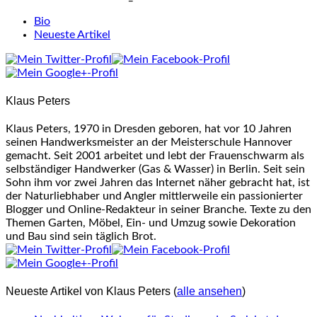
The
Bio
following
Neueste Artikel
two
tabs
change
content
Klaus Peters
below.
Klaus Peters, 1970 in Dresden geboren, hat vor 10 Jahren
seinen Handwerksmeister an der Meisterschule Hannover
gemacht. Seit 2001 arbeitet und lebt der Frauenschwarm als
selbständiger Handwerker (Gas & Wasser) in Berlin. Seit sein
Sohn ihm vor zwei Jahren das Internet näher gebracht hat, ist
der Naturliebhaber und Angler mittlerweile ein passionierter
Blogger und Online-Redakteur in seiner Branche. Texte zu den
Themen Garten, Möbel, Ein- und Umzug sowie Dekoration
und Bau sind sein täglich Brot.
Neueste Artikel von Klaus Peters
(
alle ansehen
)