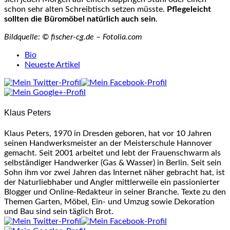
schon sehr alten Schreibtisch setzen müsste.
Pflegeleicht
sollten die Büromöbel natürlich auch sein
.
Bildquelle: © fischer-cg.de – Fotolia.com
The
Bio
following
Neueste Artikel
two
tabs
change
content
Klaus Peters
below.
Klaus Peters, 1970 in Dresden geboren, hat vor 10 Jahren
seinen Handwerksmeister an der Meisterschule Hannover
gemacht. Seit 2001 arbeitet und lebt der Frauenschwarm als
selbständiger Handwerker (Gas & Wasser) in Berlin. Seit sein
Sohn ihm vor zwei Jahren das Internet näher gebracht hat, ist
der Naturliebhaber und Angler mittlerweile ein passionierter
Blogger und Online-Redakteur in seiner Branche. Texte zu den
Themen Garten, Möbel, Ein- und Umzug sowie Dekoration
und Bau sind sein täglich Brot.