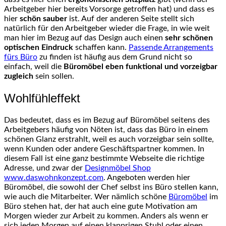
Arbeitgeber hier bereits Vorsorge getroffen hat) und dass es
hier
schön sauber
ist. Auf der anderen Seite stellt sich
natürlich für den Arbeitgeber wieder die Frage, in wie weit
man hier im Bezug auf das Design auch einen
sehr schönen
optischen Eindruck
schaffen kann.
Passende Arrangements
fürs Büro
zu finden ist häufig aus dem Grund nicht so
einfach, weil die
Büromöbel eben funktional und vorzeigbar
zugleich
sein sollen.
Wohlfühleffekt
Das bedeutet, dass es im Bezug auf Büromöbel seitens des
Arbeitgebers häufig von Nöten ist, dass das Büro in einem
schönen Glanz erstrahlt, weil es auch vorzeigbar sein sollte,
wenn Kunden oder andere Geschäftspartner kommen. In
diesem Fall ist eine ganz bestimmte Webseite die richtige
Adresse, und zwar der
Designmöbel Shop
www.daswohnkonzept.com
. Angeboten werden hier
Büromöbel, die sowohl der Chef selbst ins Büro stellen kann,
wie auch die Mitarbeiter. Wer nämlich schöne
Büromöbel
im
Büro stehen hat, der hat auch eine gute Motivation am
Morgen wieder zur Arbeit zu kommen. Anders als wenn er
sich jeden Morgen auf einen klapprigen Stuhl oder einen