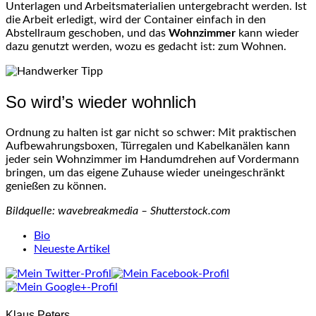
Unterlagen und Arbeitsmaterialien untergebracht werden. Ist
die Arbeit erledigt, wird der Container einfach in den
Abstellraum geschoben, und das
Wohnzimmer
kann wieder
dazu genutzt werden, wozu es gedacht ist: zum Wohnen.
So wird’s wieder wohnlich
Ordnung zu halten ist gar nicht so schwer: Mit praktischen
Aufbewahrungsboxen, Türregalen und Kabelkanälen kann
jeder sein Wohnzimmer im Handumdrehen auf Vordermann
bringen, um das eigene Zuhause wieder uneingeschränkt
genießen zu können.
Bildquelle: wavebreakmedia – Shutterstock.com
The
Bio
following
Neueste Artikel
two
tabs
change
content
Klaus Peters
below.