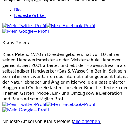
The
Bio
following
Neueste Artikel
two
tabs
change
content
Klaus Peters
below.
Klaus Peters, 1970 in Dresden geboren, hat vor 10 Jahren
seinen Handwerksmeister an der Meisterschule Hannover
gemacht. Seit 2001 arbeitet und lebt der Frauenschwarm als
selbständiger Handwerker (Gas & Wasser) in Berlin. Seit sein
Sohn ihm vor zwei Jahren das Internet näher gebracht hat, ist
der Naturliebhaber und Angler mittlerweile ein passionierter
Blogger und Online-Redakteur in seiner Branche. Texte zu den
Themen Garten, Möbel, Ein- und Umzug sowie Dekoration
und Bau sind sein täglich Brot.
Neueste Artikel von Klaus Peters
(
alle ansehen
)