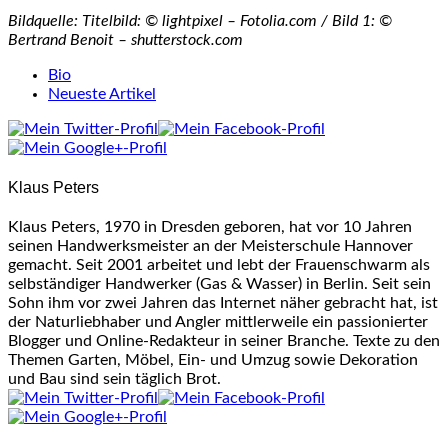
Bildquelle: Titelbild: © lightpixel – Fotolia.com / Bild 1: ©
Bertrand Benoit – shutterstock.com
The
Bio
following
Neueste Artikel
two
tabs
change
content
Klaus Peters
below.
Klaus Peters, 1970 in Dresden geboren, hat vor 10 Jahren
seinen Handwerksmeister an der Meisterschule Hannover
gemacht. Seit 2001 arbeitet und lebt der Frauenschwarm als
selbständiger Handwerker (Gas & Wasser) in Berlin. Seit sein
Sohn ihm vor zwei Jahren das Internet näher gebracht hat, ist
der Naturliebhaber und Angler mittlerweile ein passionierter
Blogger und Online-Redakteur in seiner Branche. Texte zu den
Themen Garten, Möbel, Ein- und Umzug sowie Dekoration
und Bau sind sein täglich Brot.