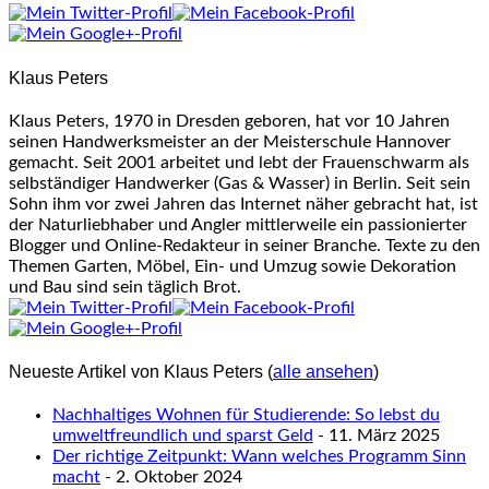
tabs
change
content
Klaus Peters
below.
Klaus Peters, 1970 in Dresden geboren, hat vor 10 Jahren
seinen Handwerksmeister an der Meisterschule Hannover
gemacht. Seit 2001 arbeitet und lebt der Frauenschwarm als
selbständiger Handwerker (Gas & Wasser) in Berlin. Seit sein
Sohn ihm vor zwei Jahren das Internet näher gebracht hat, ist
der Naturliebhaber und Angler mittlerweile ein passionierter
Blogger und Online-Redakteur in seiner Branche. Texte zu den
Themen Garten, Möbel, Ein- und Umzug sowie Dekoration
und Bau sind sein täglich Brot.
Neueste Artikel von Klaus Peters
(
alle ansehen
)
Nachhaltiges Wohnen für Studierende: So lebst du
umweltfreundlich und sparst Geld
- 11. März 2025
Der richtige Zeitpunkt: Wann welches Programm Sinn
macht
- 2. Oktober 2024