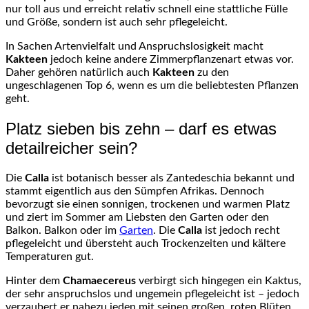
nur toll aus und erreicht relativ schnell eine stattliche Fülle
und Größe, sondern ist auch sehr pflegeleicht.
In Sachen Artenvielfalt und Anspruchslosigkeit macht
Kakteen
jedoch keine andere Zimmerpflanzenart etwas vor.
Daher gehören natürlich auch
Kakteen
zu den
ungeschlagenen Top 6, wenn es um die beliebtesten Pflanzen
geht.
Platz sieben bis zehn – darf es etwas
detailreicher sein?
Die
Calla
ist botanisch besser als Zantedeschia bekannt und
stammt eigentlich aus den Sümpfen Afrikas. Dennoch
bevorzugt sie einen sonnigen, trockenen und warmen Platz
und ziert im Sommer am Liebsten den Garten oder den
Balkon. Balkon oder im
Garten
. Die
Calla
ist jedoch recht
pflegeleicht und übersteht auch Trockenzeiten und kältere
Temperaturen gut.
Hinter dem
Chamaecereus
verbirgt sich hingegen ein Kaktus,
der sehr anspruchslos und ungemein pflegeleicht ist – jedoch
verzaubert er nahezu jeden mit seinen großen, roten Blüten.