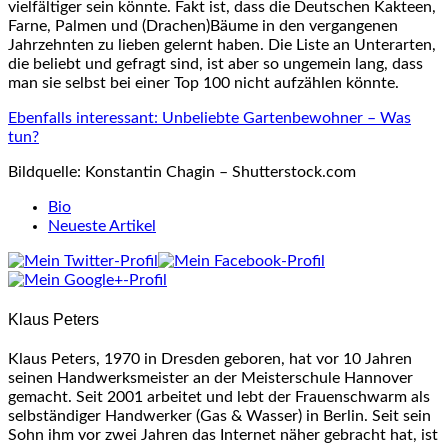
vielfältiger sein könnte. Fakt ist, dass die Deutschen Kakteen,
Farne, Palmen und (Drachen)Bäume in den vergangenen
Jahrzehnten zu lieben gelernt haben. Die Liste an Unterarten,
die beliebt und gefragt sind, ist aber so ungemein lang, dass
man sie selbst bei einer Top 100 nicht aufzählen könnte.
Ebenfalls interessant: Unbeliebte Gartenbewohner – Was
tun?
Bildquelle: Konstantin Chagin – Shutterstock.com
The
Bio
following
Neueste Artikel
two
tabs
change
content
Klaus Peters
below.
Klaus Peters, 1970 in Dresden geboren, hat vor 10 Jahren
seinen Handwerksmeister an der Meisterschule Hannover
gemacht. Seit 2001 arbeitet und lebt der Frauenschwarm als
selbständiger Handwerker (Gas & Wasser) in Berlin. Seit sein
Sohn ihm vor zwei Jahren das Internet näher gebracht hat, ist