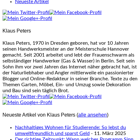
following
Neueste Artikel
two
tabs
change
content
Klaus Peters
below.
Klaus Peters, 1970 in Dresden geboren, hat vor 10 Jahren
seinen Handwerksmeister an der Meisterschule Hannover
gemacht. Seit 2001 arbeitet und lebt der Frauenschwarm als
selbständiger Handwerker (Gas & Wasser) in Berlin. Seit sein
Sohn ihm vor zwei Jahren das Internet näher gebracht hat, ist
der Naturliebhaber und Angler mittlerweile ein passionierter
Blogger und Online-Redakteur in seiner Branche. Texte zu den
Themen Garten, Möbel, Ein- und Umzug sowie Dekoration
und Bau sind sein täglich Brot.
Neueste Artikel von Klaus Peters
(
alle ansehen
)
Nachhaltiges Wohnen für Studierende: So lebst du
umweltfreundlich und sparst Geld
- 11. März 2025
Der richtige Zeitpunkt: Wann welches Programm Sinn