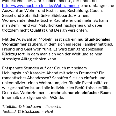
Möbeltrends des Jahres holen möchte, der findet bei
http://www.moebel-eins.de/Wohnzimmer/
eine umfangreiche
Auswahl an Wohn- und Esstischen, Bestuhlung, Couch,
Sessel und Sofa, Schränke, Sideboards, Vitrinen,
Wohnwände, Beistelltische, Raumteiler und mehr. So kann
man dem Trend von Natürlichkeit nachgehen und dabei
trotzdem nicht
Qualität und Design
verzichten.
Mit der Auswahl an Möbeln lässt sich ein
multifunktionales
Wohnzimmer
zaubern, in dem sich ein jedes Familienmitglied,
Freund und Gast wohlfühlt. Es wird zum ganz speziellen
Rückzugsort, in dem man sich von der Welt und seinem
stressigen Alltag erholen kann.
Entspannte Stunden auf der Couch mit seinem
Lieblingsbuch? Karaoke-Abend mit seinen Freunden? Ein
romantisches Abendessen? Schaffen Sie sich einfach und
unkompliziert einen Wohnraum, der für alle Eventualitäten
wie geschaffen ist und alle individuellen Bedürfnisse erfüllt.
Denn das Wohnzimmer ist
mehr als nur ein einfacher Raum
innerhalb der eigenen vier Wände.
Titelbild: © istock.com – lichaoshu
Textbild: © istock.com – vicnt