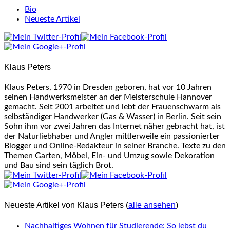
The
Bio
following
Neueste Artikel
two
tabs
change
content
Klaus Peters
below.
Klaus Peters, 1970 in Dresden geboren, hat vor 10 Jahren
seinen Handwerksmeister an der Meisterschule Hannover
gemacht. Seit 2001 arbeitet und lebt der Frauenschwarm als
selbständiger Handwerker (Gas & Wasser) in Berlin. Seit sein
Sohn ihm vor zwei Jahren das Internet näher gebracht hat, ist
der Naturliebhaber und Angler mittlerweile ein passionierter
Blogger und Online-Redakteur in seiner Branche. Texte zu den
Themen Garten, Möbel, Ein- und Umzug sowie Dekoration
und Bau sind sein täglich Brot.
Neueste Artikel von Klaus Peters
(
alle ansehen
)
Nachhaltiges Wohnen für Studierende: So lebst du