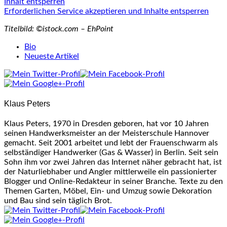
Inhalt entsperren
Erforderlichen Service akzeptieren und Inhalte entsperren
Titelbild: ©istock.com – EhPoint
The
Bio
following
Neueste Artikel
two
tabs
change
content
Klaus Peters
below.
Klaus Peters, 1970 in Dresden geboren, hat vor 10 Jahren
seinen Handwerksmeister an der Meisterschule Hannover
gemacht. Seit 2001 arbeitet und lebt der Frauenschwarm als
selbständiger Handwerker (Gas & Wasser) in Berlin. Seit sein
Sohn ihm vor zwei Jahren das Internet näher gebracht hat, ist
der Naturliebhaber und Angler mittlerweile ein passionierter
Blogger und Online-Redakteur in seiner Branche. Texte zu den
Themen Garten, Möbel, Ein- und Umzug sowie Dekoration
und Bau sind sein täglich Brot.