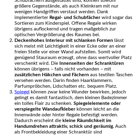
Schubfächern ausgestattet sind, können sowohl
größere Gegenstände, als auch Kleinkram mit nur
wenigen Handgriffen verstaut werden. Dank
implementierter
Regal- und Schubfächer
wird sogar das
Sortieren zum Kinderspiel. Offene Regale wirken
übrigens auflockernd und tragen maßgeblich zur
optischen Vergrößerung des Raumes bei.
Deckenhohes Interieur mit schlanken Formen
lässt
sich meist mit Leichtigkeit in einer Ecke oder an einer
freien Stelle vor einer Wand aufstellen. Somit wird
genügend Stauraum erzeugt, ohne dass wertvoller Platz
verschenkt wird. Die
Innenseiten der Schranktüren
können übrigens – falls nicht vorhanden – mit
zusätzlichen Häkchen und Fächern
aus textilen Taschen
versehen werden. Darin finden Haarklammern,
Parfumpröbchen, Lidschatten etc. bequem Platz.
Spiegel
können zwar keine Wunder bewirken, jedoch
gelingt es damit fantastisch, dem kleinen Badezimmer
ein tolles Flair zu schenken.
Spiegelelemente oder
verspiegelte Wandaufkleber
können leicht an die
Innenwände oder hinter Regale befestigt werden.
Dadurch erscheint die
kleine Räumlichkeit im
Handumdrehen attraktiv, schick und geräumig
. Auch
als Frontbekleidung einer Schranktür sind