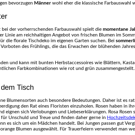
gegen bevorzugen
Männer
wohl eher die klassische Farbauswahl w
ter
bei der vorherrschenden Farbauswahl spielt die
momentane Jah
rster Linie am reichhaltigen Angebot von frischen Blumen im Som
ür die florale Tischdeko im eigenen Garten suchen. Bei
sommerl
 Vorboten des Frühlings, die das Erwachen der blühenden Jahres
nden und kann mit bunten Herbstaccessoires wie Blättern, Kast
htlichen Farbkombinationen wie rot und grün zusammengestellt.
 dem Tisch
lne Blumensorten auch besondere Bedeutungen. Daher ist es rat
Beerdigung den Rat eines Floristen einzuholen. Rosen haben in ih
 und eignen sich Verlobungen und Liebeserklärungen. Rosa Rosen
 für Unschuld und Treue und finden daher gerne in
Hochzeitsde
n es sich um ein Mädchen handelt. Bei Jungen passen gut Vergi
ange Blumen ausgewählt. Für Trauerfeiern verwendet man weiße