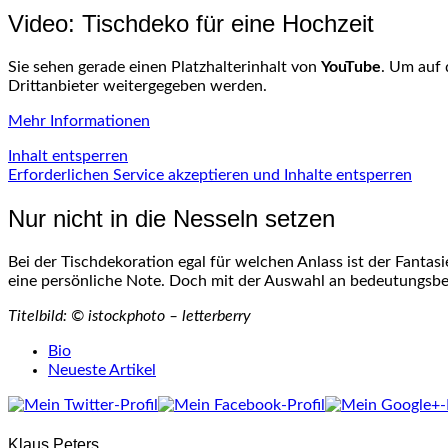
Video: Tischdeko für eine Hochzeit
Sie sehen gerade einen Platzhalterinhalt von
YouTube
. Um auf 
Drittanbieter weitergegeben werden.
Mehr Informationen
Inhalt entsperren
Erforderlichen Service akzeptieren und Inhalte entsperren
Nur nicht in die Nesseln setzen
Bei der Tischdekoration egal für welchen Anlass ist der Fantas
eine persönliche Note. Doch mit der Auswahl an bedeutungsbe
Titelbild: © istockphoto – letterberry
The
Bio
following
Neueste Artikel
two
tabs
change
Klaus Peters
content