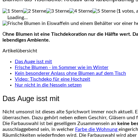
(
1
votes, 
Loading...
Ohne Blumen ist eine Tischdekoration nur die Hälfte wert. Da kann noch so schönes Geschirr und Besteck den Tisch zieren, erst Blumen machen den Tisch zur Tafel und verleihen
lebendiges Ambiente.
Artikelübersicht
Das Auge isst mit
Frische Blumen - im Sommer wie im Winter
Kein besonderer Anlass ohne Blumen auf dem Tisch
Video: Tischdeko für eine Hochzeit
Nur nicht in die Nesseln setzen
Das Auge isst mit
Nicht umsonst ist dieses alte Sprichwort immer noch aktuell. 
überraschen. Dazu gehört neben edlem Geschirr, Gläsern und 
Die Farbauswahl ist bei geselligem Zusammensein an
keine be
ausschlaggebend sein, in welcher
Farbe die Wohnung
eingeric
Räumlichkeiten wiederfinden wird. Die Farbauswahl wird aber