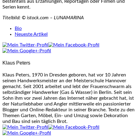
bestenfalls aus Erzählungen, Reportagen oder Filmen und
Serien kennt.
Titelbild: © istock.com – LUNAMARINA
The
Bio
following
Neueste Artikel
two
tabs
change
content
Klaus Peters
below.
Klaus Peters, 1970 in Dresden geboren, hat vor 10 Jahren
seinen Handwerksmeister an der Meisterschule Hannover
gemacht. Seit 2001 arbeitet und lebt der Frauenschwarm als
selbständiger Handwerker (Gas & Wasser) in Berlin. Seit sein
Sohn ihm vor zwei Jahren das Internet näher gebracht hat, ist
der Naturliebhaber und Angler mittlerweile ein passionierter
Blogger und Online-Redakteur in seiner Branche. Texte zu den
Themen Garten, Möbel, Ein- und Umzug sowie Dekoration
und Bau sind sein täglich Brot.