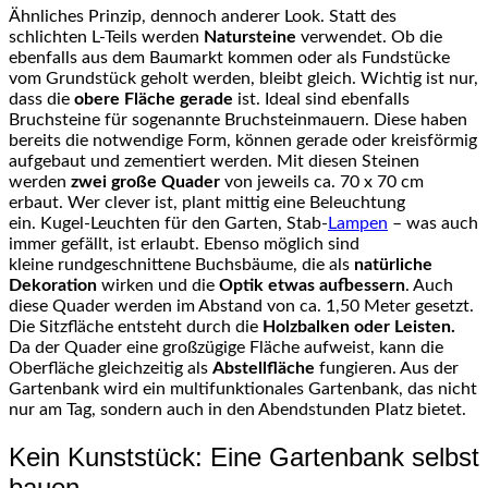
Ähnliches Prinzip, dennoch anderer Look. Statt des
schlichten
L-Teils
werden
Natursteine
verwendet. Ob die
ebenfalls aus dem Baumarkt kommen oder als Fundstücke
vom Grundstück geholt werden, bleibt gleich. Wichtig ist nur,
dass die
obere Fläche gerade
ist. Ideal sind ebenfalls
Bruchsteine für sogenannte
Bruchsteinmauern
. Diese haben
bereits die notwendige Form, können gerade oder kreisförmig
aufgebaut und zementiert werden. Mit diesen Steinen
werden
zwei große Quader
von jeweils
ca
. 70 x 70 cm
erbaut. Wer clever ist, plant mittig eine Beleuchtung
ein.
Kugel-Leuchten
für den Garten,
Stab-
Lampen
– was auch
immer gefällt, ist erlaubt. Ebenso möglich sind
kleine
rundgeschnittene
Buchsbäume, die als
natürliche
Dekoration
wirken und die
Optik etwas aufbessern
. Auch
diese Quader werden im Abstand von
ca
.
1,50
Meter gesetzt.
Die Sitzfläche entsteht durch die
Holzbalken
oder Leisten.
Da der Quader eine großzügige Fläche aufweist, kann die
Oberfläche gleichzeitig als
Abstellfläche
fungieren. Aus der
Gartenbank wird ein multifunktionales Gartenbank, das nicht
nur am Tag, sondern auch in den Abendstunden Platz bietet.
Kein Kunststück: Eine Gartenbank selbst
bauen