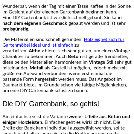
Wunderbar, wenn der Tag mit einer Tasse Kaffee in der Sonne
im Gesicht auf der eigenen Gartenbank beginnen kann.
Eine
DIY
Gartenbank ist wirklich schnell gebaut. Sie kann
nach dem eigenen Geschmack
gebaut werden und ist sehr
preisgünstig
.
Die Materialien sind schnell gefunden.
Holz eignet sich für
Gartenmöbel ideal und ist einfach
zu
verarbeiten.
Altholz
bietet sich sehr gut an, um einen Vintage
Charakter zu bekommen. Auch
Beton
ist gerade Trendsetter,
diese beiden Materialien harmonieren im
Vintage Stil
sehr gut
miteinander.
Metall
als Gestell ist möglich, jedoch meist mit
größerem Aufwand verbunden, wenn erst einmal die
passende Form hergestellt werden muss. Das Angebot im
Baumarkt bietet im Grunde schon vielfältige Möglichkeiten,
um eine
DIY
Gartenbank selbst zu bauen.
Die
DIY
Gartenbank, so gehts!
Am einfachsten ist die Variante
zweier
L-Teile
aus Beton und
einiger
Holzleisten
. Einfacher geht es wirklich nicht. Die
Breite der Bank kann individuell ausgewählt werden, sollte
jedoch nicht allzu lang sein, da die Bretter ansonsten das