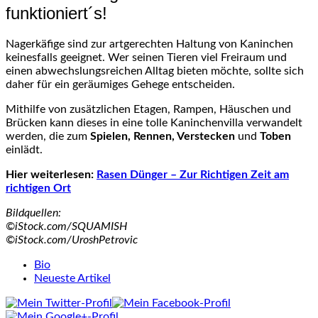
funktioniert´s!
Nagerkäfige sind zur artgerechten Haltung von Kaninchen
keinesfalls geeignet. Wer seinen Tieren viel Freiraum und
einen abwechslungsreichen Alltag bieten möchte, sollte sich
daher für ein geräumiges Gehege entscheiden.
Mithilfe von zusätzlichen Etagen, Rampen, Häuschen und
Brücken kann dieses in eine tolle Kaninchenvilla verwandelt
werden, die zum
Spielen, Rennen, Verstecken
und
Toben
einlädt.
Hier weiterlesen:
Rasen Dünger – Zur Richtigen Zeit am
richtigen Ort
Bildquellen:
©iStock.com/SQUAMISH
©iStock.com/UroshPetrovic
The
Bio
following
Neueste Artikel
two
tabs
change