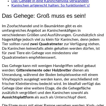
Das Gehege in eine Kaninchenvilla verwandeln
Kaninchen artgerecht halten: So funktioniert´s!
Das Gehege: Groß muss es sein!
Im Zoofachhandel und in Baumärkten gibt es ein
umfangreiches Angebot an Kaninchenkäfigen in
verschiedenen Größen und Ausführungen. Grundsätzlich sind
Nagerkäfige jedoch viel zu klein für Kaninchen, denn jedem
Tier sollten rund
zwei Quadratmeter
zur Verfügung stehen.
Da Kaninchen keinesfalls allein gehalten werden dürfen, ist
für zwei Tiere ein Gehege von mindestens vier
Quadratmetern empfehlenswert.
Das Gehege kann mit wenigen Handgriffen selbst gebaut
werden:
Gitterelemente oder Holzbretter
dienen als
Umrandung, während der Boden beispielsweise mit einem
Vinylteppich ausgelegt werden kann, der anschließend mit
frischer Kleintierstreu bedeckt wird. Im Idealfall verfügt das
Gehege über eine weitere Etage, die die Gehegefläche
zusätzlich vergrößert und den Kaninchen sowohl als
Aussichtsplattform
als auch als Unterschlupf dient.
Die Etage muss mit einer Rampe versehen werden: Kork- oder