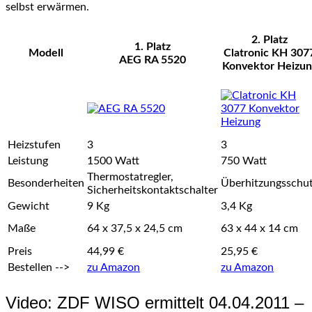
selbst erwärmen.
2. Platz
1. Platz
Modell
Clatronic KH 307
AEG RA 5520
Konvektor Heizun
Heizstufen
3
3
Leistung
1500 Watt
750 Watt
Thermostatregler,
Besonderheiten
Überhitzungsschu
Sicherheitskontaktschalter
Gewicht
9 Kg
3,4 Kg
Maße
64 x 37,5 x 24,5 cm
63 x 44 x 14 cm
Preis
44,99 €
25,95 €
Bestellen -->
zu Amazon
zu Amazon
Video: ZDF WISO ermittelt 04.04.2011 –