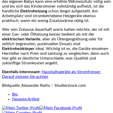
des eigenen Babys kann eine erhöhte Wärmezufuhr nötig sein
und bis sich das Kinderzimmer vollständig aufheizt, ist die
handliche
Elektroheizung
schon längst aufgestellt. Am
Arbeitsplatz sind strombetriebene Heizgeräte ebenso
praktisch, wenn ein wenig Zusatzwärme nötig ist.
Wer sein Zuhause dauerhaft warm halten möchte, der ist mit
einer Gas- oder Ölheizung besser bedient als mit der
elektrischen Variante
, aber als Übergangslösung oder für
zeitlich begrenzten, punktuellen Einsatz sind
Elektroheizkörper
ideal. Wichtig ist es, die Geräte einzelnen
Hersteller nach Preis und Leistung zu vergleichen, denn auch
hier gibt es deutliche Unterschiede, was Qualität und
zukünftige Stromkosten angeht.
Ebenfalls interessant:
Haushaltsgeräte als Stromfresser:
Darauf müssen Sie achten
Bildquelle: Alexander Raths – Shutterstock.com
The
Bio
following
Neueste Artikel
two
tabs