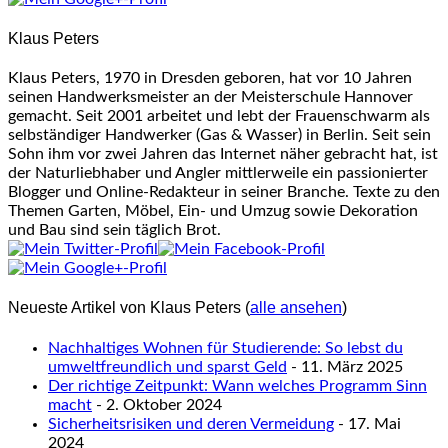
change
content
Klaus Peters
below.
Klaus Peters, 1970 in Dresden geboren, hat vor 10 Jahren
seinen Handwerksmeister an der Meisterschule Hannover
gemacht. Seit 2001 arbeitet und lebt der Frauenschwarm als
selbständiger Handwerker (Gas & Wasser) in Berlin. Seit sein
Sohn ihm vor zwei Jahren das Internet näher gebracht hat, ist
der Naturliebhaber und Angler mittlerweile ein passionierter
Blogger und Online-Redakteur in seiner Branche. Texte zu den
Themen Garten, Möbel, Ein- und Umzug sowie Dekoration
und Bau sind sein täglich Brot.
Neueste Artikel von Klaus Peters
(
alle ansehen
)
Nachhaltiges Wohnen für Studierende: So lebst du
umweltfreundlich und sparst Geld
- 11. März 2025
Der richtige Zeitpunkt: Wann welches Programm Sinn
macht
- 2. Oktober 2024
Sicherheitsrisiken und deren Vermeidung
- 17. Mai
2024