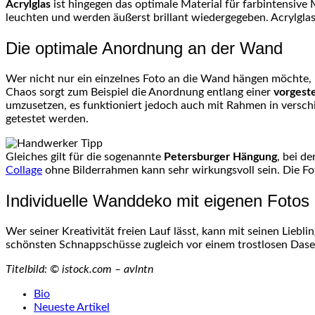
Acrylglas
ist hingegen das optimale Material für farbintensiv
leuchten und werden äußerst brillant wiedergegeben. Acrylglas h
Die optimale Anordnung an der Wand
Wer nicht nur ein einzelnes Foto an die Wand hängen möchte,
Chaos sorgt zum Beispiel die Anordnung entlang einer
vorgeste
umzusetzen, es funktioniert jedoch auch mit Rahmen in versc
getestet werden.
Gleiches gilt für die sogenannte
Petersburger Hängung
, bei d
Collage
ohne Bilderrahmen kann sehr wirkungsvoll sein. Die Fot
Individuelle Wanddeko mit eigenen Fotos
Wer seiner Kreativität freien Lauf lässt, kann mit seinen Liebli
schönsten Schnappschüsse zugleich vor einem trostlosen Dase
Titelbild: © istock.com – avlntn
The
Bio
following
Neueste Artikel