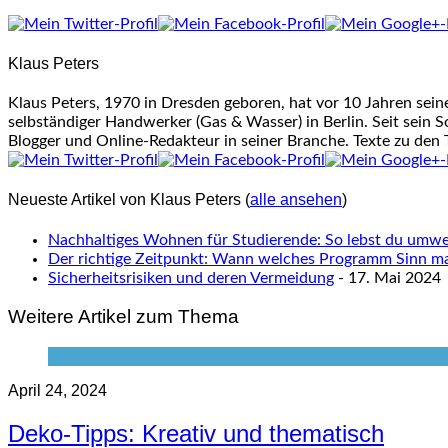
two
tabs
change
Klaus Peters
content
below.
Klaus Peters, 1970 in Dresden geboren, hat vor 10 Jahren sei
selbständiger Handwerker (Gas & Wasser) in Berlin. Seit sein S
Blogger und Online-Redakteur in seiner Branche. Texte zu den
Neueste Artikel von Klaus Peters
(
alle ansehen
)
Nachhaltiges Wohnen für Studierende: So lebst du umwel
Der richtige Zeitpunkt: Wann welches Programm Sinn m
Sicherheitsrisiken und deren Vermeidung
- 17. Mai 2024
Weitere Artikel zum Thema
April 24, 2024
Deko-Tipps: Kreativ und thematisch