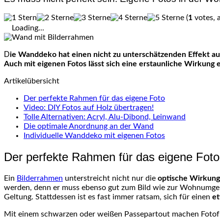
(
1
votes, 
Loading...
Die Wanddeko hat einen nicht zu unterschätzenden Effekt auf die Atmosphäre eines Raumes. Es müssen jedoch nicht gleich teure Gemälde oder außergewöhnliche Kunstobjekte sein:
Auch mit eigenen Fotos lässt sich eine erstaunliche Wirkung 
Artikelübersicht
Der perfekte Rahmen für das eigene Foto
Video: DIY Fotos auf Holz übertragen!
Tolle Alternativen: Acryl, Alu-Dibond, Leinwand
Die optimale Anordnung an der Wand
Individuelle Wanddeko mit eigenen Fotos
Der perfekte Rahmen für das eigene Foto
Ein
Bilderrahmen
unterstreicht nicht nur die
optische Wirkung
werden, denn er muss ebenso gut zum Bild wie zur Wohnumgebun
Geltung. Stattdessen ist es fast immer ratsam, sich für einen
et
Mit einem schwarzen oder weißen Passepartout machen Fotofreu