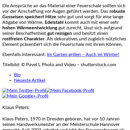
Die Ansprüche an das Material einer Feuerschale sollten sich
vor der Anschaffung vor Augen geführt werden. Das
robuste
Gusseisen speichert Hitze
sehr gut und sorgt für eine lange
Abgabe von Wärme.
Edelstahl
kommt auch mit einer sehr
hohen Wärmeentwicklung
gut zurecht, lässt sich aufgrund
seiner Beschaffenheit
gut reinigen
und besitzt einen
rostfreien Charakter
. Als dekoratives und zugleich nützliches
Element präsentiert sich die Feuerschale mit ihrem Können.
Ebenfalls interessant:
Im Garten grillen – Auch im Winter!
Titelbild: © Pavel L Photo and Video – shutterstock.com
The
Bio
following
Neueste Artikel
two
tabs
change
content
Klaus Peters
below.
Klaus Peters, 1970 in Dresden geboren, hat vor 10 Jahren
seinen Handwerksmeister an der Meisterschule Hannover