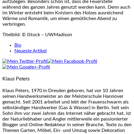
aufzulegen. Besonders schön ist, dass die Feuerstelle
während des ganzen Jahres genutzt werden kann. Denn auch
im Winter entsteht beim Knistern des Holzes ausreichend
Wärme und Romantik, um einen gemütlichen Abend zu
verbringen.
Titelbild: © iStock – UWMadison
The
Bio
following
Neueste Artikel
two
tabs
change
content
Klaus Peters
below.
Klaus Peters, 1970 in Dresden geboren, hat vor 10 Jahren
seinen Handwerksmeister an der Meisterschule Hannover
gemacht. Seit 2001 arbeitet und lebt der Frauenschwarm als
selbständiger Handwerker (Gas & Wasser) in Berlin. Seit sein
Sohn ihm vor zwei Jahren das Internet näher gebracht hat, ist
der Naturliebhaber und Angler mittlerweile ein passionierter
Blogger und Online-Redakteur in seiner Branche. Texte zu den
Themen Garten, Möbel, Ein- und Umzug sowie Dekoration