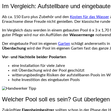
Im Vergleich: Aufstellbare und eingebaute
Ab ca. 150 Euro plus Zubehör und den
Kosten für das Wasser
z
Erwachsene diese Freude nicht genießen. Der klassische rund
Im Vergleich dazu werden in einem gebauten Pool 6 x 3 x 1,70 M
guter Pflege wird nur ein Auffüllen der
Wassermenge
notwendi
Der eingebaute Pool im eigenen
Garten
schlägt andererseits in
Überdachung
wird der Pool im eigenen Garten fast das ganze 
Vor- und Nachteile beider
Poolarten
eine Installation für viele Jahre
mit Überdachung wird der Pool geschützt
witterungsbedingte
Risiken der aufstellbaren Pools im W
hohe Investition des eingebauten Pools
Welcher Pool soll es sein? Gut überlegen
Zukünftige
Eigenheimbesitzer
sollten schon in der Phase der
H