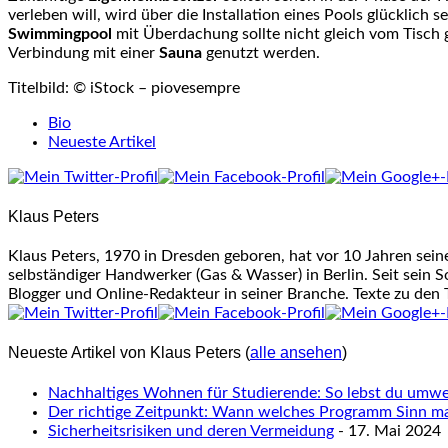
verleben will, wird über die Installation eines Pools glücklich s
Swimmingpool
mit Überdachung sollte nicht gleich vom Tisch 
Verbindung mit einer
Sauna
genutzt werden.
Titelbild: © iStock – piovesempre
The
Bio
following
Neueste Artikel
two
tabs
change
Klaus Peters
content
below.
Klaus Peters, 1970 in Dresden geboren, hat vor 10 Jahren sei
selbständiger Handwerker (Gas & Wasser) in Berlin. Seit sein S
Blogger und Online-Redakteur in seiner Branche. Texte zu den
Neueste Artikel von Klaus Peters
(
alle ansehen
)
Nachhaltiges Wohnen für Studierende: So lebst du umwel
Der richtige Zeitpunkt: Wann welches Programm Sinn m
Sicherheitsrisiken und deren Vermeidung
- 17. Mai 2024