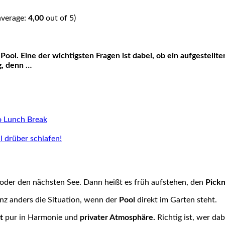
average:
4,00
out of 5)
ol. Eine der wichtigsten Fragen ist dabei, ob ein aufgestellter
g, denn …
eo Lunch Break
l drüber schlafen!
oder den nächsten See. Dann heißt es früh aufstehen, den
Pick
anz anders die Situation, wenn der
Pool
direkt im Garten steht.
t
pur in Harmonie und
privater Atmosphäre.
Richtig ist, wer da