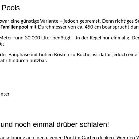
 Pools
war eine günstige Variante – jedoch gebremst. Denn richtiges
S
e
Familienpool
mit Durchmesser von ca. 450 cm beansprucht da
eter rund 30.000 Liter benötigt – in der Regel nur einmalig. Den
g.
 der Bauphase mit hohen Kosten zu Buche, ist dafür jedoch eine f
Jahr hindurch nutzbar.
inter
 und noch einmal drüber schlafen!
ausplanung
an einen eigenen Pool im Garten denken. Wer den
W