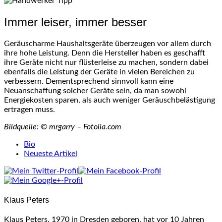
Immer leiser, immer besser
Geräuscharme Haushaltsgeräte überzeugen vor allem durch
ihre hohe Leistung. Denn die Hersteller haben es geschafft
ihre Geräte nicht nur flüsterleise zu machen, sondern dabei
ebenfalls die Leistung der Geräte in vielen Bereichen zu
verbessern. Dementsprechend sinnvoll kann eine
Neuanschaffung solcher Geräte sein, da man sowohl
Energiekosten sparen, als auch weniger Geräuschbelästigung
ertragen muss.
Bildquelle: © mrgarry – Fotolia.com
The
Bio
following
Neueste Artikel
two
tabs
change
content
Klaus Peters
below.
Klaus Peters, 1970 in Dresden geboren, hat vor 10 Jahren