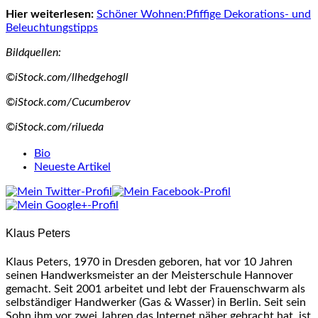
Hier weiterlesen:
Schöner Wohnen:Pfiffige Dekorations- und
Beleuchtungstipps
Bildquellen:
©iStock.com/llhedgehogll
©iStock.com/Cucumberov
©iStock.com/rilueda
The
Bio
following
Neueste Artikel
two
tabs
change
content
Klaus Peters
below.
Klaus Peters, 1970 in Dresden geboren, hat vor 10 Jahren
seinen Handwerksmeister an der Meisterschule Hannover
gemacht. Seit 2001 arbeitet und lebt der Frauenschwarm als
selbständiger Handwerker (Gas & Wasser) in Berlin. Seit sein
Sohn ihm vor zwei Jahren das Internet näher gebracht hat, ist