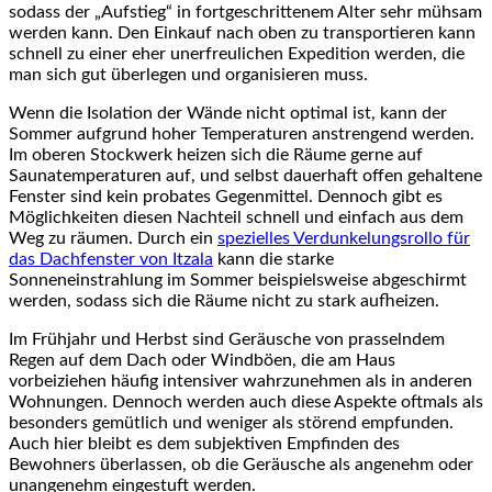
sodass der „Aufstieg“ in fortgeschrittenem Alter sehr mühsam
werden kann. Den Einkauf nach oben zu transportieren kann
schnell zu einer eher unerfreulichen Expedition werden, die
man sich gut überlegen und organisieren muss.
Wenn die Isolation der Wände nicht optimal ist, kann der
Sommer aufgrund hoher Temperaturen anstrengend werden.
Im oberen Stockwerk heizen sich die Räume gerne auf
Saunatemperaturen auf, und selbst dauerhaft offen gehaltene
Fenster sind kein probates Gegenmittel. Dennoch gibt es
Möglichkeiten diesen Nachteil schnell und einfach aus dem
Weg zu räumen. Durch ein
spezielles Verdunkelungsrollo für
das Dachfenster von Itzala
kann die starke
Sonneneinstrahlung im Sommer beispielsweise abgeschirmt
werden, sodass sich die Räume nicht zu stark aufheizen.
Im Frühjahr und Herbst sind Geräusche von prasselndem
Regen auf dem Dach oder Windböen, die am Haus
vorbeiziehen häufig intensiver wahrzunehmen als in anderen
Wohnungen. Dennoch werden auch diese Aspekte oftmals als
besonders gemütlich und weniger als störend empfunden.
Auch hier bleibt es dem subjektiven Empfinden des
Bewohners überlassen, ob die Geräusche als angenehm oder
unangenehm eingestuft werden.