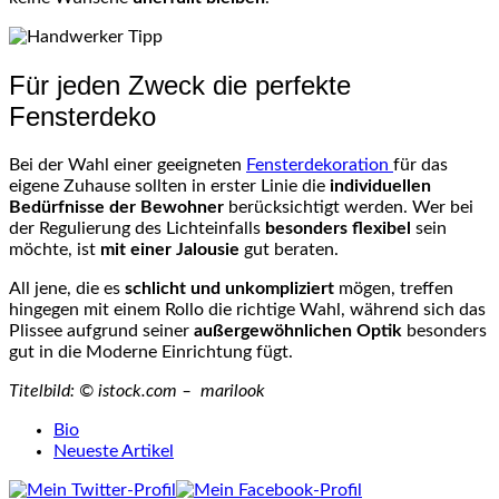
Für jeden Zweck die perfekte
Fensterdeko
Bei der Wahl einer geeigneten
Fensterdekoration
für das
eigene Zuhause sollten in erster Linie die
individuellen
Bedürfnisse der Bewohner
berücksichtigt werden. Wer bei
der Regulierung des Lichteinfalls
besonders flexibel
sein
möchte, ist
mit einer Jalousie
gut beraten.
All jene, die es
schlicht und unkompliziert
mögen, treffen
hingegen mit einem Rollo die richtige Wahl, während sich das
Plissee aufgrund seiner
außergewöhnlichen Optik
besonders
gut in die Moderne Einrichtung fügt.
Titelbild: © istock.com – marilook
The
Bio
following
Neueste Artikel
two
tabs