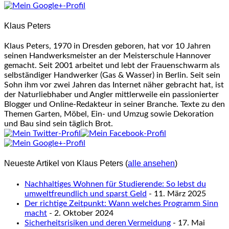
change
content
Klaus Peters
below.
Klaus Peters, 1970 in Dresden geboren, hat vor 10 Jahren
seinen Handwerksmeister an der Meisterschule Hannover
gemacht. Seit 2001 arbeitet und lebt der Frauenschwarm als
selbständiger Handwerker (Gas & Wasser) in Berlin. Seit sein
Sohn ihm vor zwei Jahren das Internet näher gebracht hat, ist
der Naturliebhaber und Angler mittlerweile ein passionierter
Blogger und Online-Redakteur in seiner Branche. Texte zu den
Themen Garten, Möbel, Ein- und Umzug sowie Dekoration
und Bau sind sein täglich Brot.
Neueste Artikel von Klaus Peters
(
alle ansehen
)
Nachhaltiges Wohnen für Studierende: So lebst du
umweltfreundlich und sparst Geld
- 11. März 2025
Der richtige Zeitpunkt: Wann welches Programm Sinn
macht
- 2. Oktober 2024
Sicherheitsrisiken und deren Vermeidung
- 17. Mai