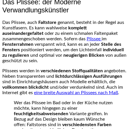
Das Plissee: der Moderne
Verwandlungskünstler
Das Plissee, auch
Faltstore
genannt, besteht in der Regel aus
Kunstfasern. Es kann wahlweise
komplett
auseinandergefaltet
oder zu einem schmalen Faltenpaket
zusammengeschoben werden. Sofern das
Plissee
im
Fensterrahmen
verspannt wird, kann es an jeder
Stelle des
Fensters
positioniert werden, um den Lichteinfall
individuell
zu regulieren
und optimal vor
neugierigen Blicken
von außen
geschützt zu sein.
Plissees werden in
verschiedenen Stoffqualitäten
angeboten.
Neben transparenten und
lichtdurchlässigen Ausführungen
sind in Einrichtungshäusern auch Modelle erhältlich, die
vollkommen blickdicht
und/oder verdunkelnd sind. Auch im
Internet gibt es
eine breite Auswahl an Plissees nach Maß
.
Wer das Plissee im Bad oder in der Küche nutzen
möchte, kann hingegen zu einer
feuchtigkeitsabweisenden
Variante greifen. In
Bezug auf das Design bleiben kaum Wünsche
offen: Faltstores sind in
verschiedensten Farben