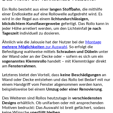
Ein Rollo besteht aus einer
langen Stoffbahn
, die mithilfe
einer Endloskette auf eine Rollowelle aufgedreht wird. Es
wird in der Regel aus einem
lichtundurchlässigen,
blickdichtem Kunstfasergewebe
gefertigt. Das Rollo kann in
jeder Höhe arretiert werden, um den Lichteinfall
je nach
Tageszeit
individuell zu dosieren.
Ähnlich wie die Jalousie hat der Nutzer bei der
Montage
mehrere Möglichkeiten
zur Auswahl
. So erfolgt die
Befestigung wahlweise mittels
Schrauben und Dübeln
unter
der Wand oder an der Decke oder – sofern es sich um ein
sogenanntes Klemmrollo
handelt – mit Klemmträger direkt
am
Fensterrahmen
.
Letzteres bietet den Vorteil, dass
keine Beschädigungen
an
Wand oder Decke entstehen und das Rollo bei Bedarf mit nur
einem Handgriff vom Fenster abgenommen werden kann,
beispielsweise bei einem
Umzug oder einer Renovierung
.
Des Weiteren sind Rollos heutzutage in
verschiedensten
Designs
erhältlich. Ob unifarben oder mit ansprechenden
Motiven bedruckt: Das Auswahl ist breit gefächert, sodass
keine Wünsche
unerfüllt bleiben
.