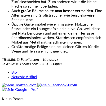
Zurückschneiden hat. Zum anderen wirkt die kleine
Fläche so schnell überladen.
Auch
große Bäume sollte man besser vermeiden
. Eine
Alternative sind Großsträucher wie beispielsweise
Scheinbuche.
Üppige Gartenmöbel wie ein massiver Holztische,
Sessel oder ein Loungesofa sind ein No-Go, weil diese
viel Platz benötigen und auf einer kleinen Terrasse
überdimensioniert wirken. Stattdessen empfehlen sich
Möbel aus Metall mit geradlinigen Formen.
Großformatige Beläge sind bei kleinen Gärten für die
Wege und Terrasse nicht geeignet.
Titelbild: © Fotolia.com – Krawczyk
Textbild: © Fotolia.com – K.-U. Häßler
The
Bio
following
Neueste Artikel
two
tabs
change
content
Klaus Peters
below.