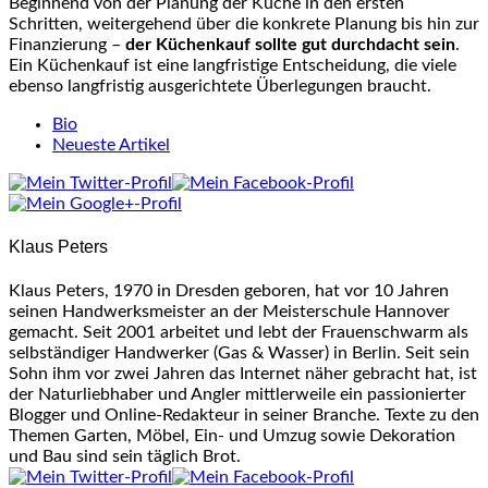
Beginnend von der Planung der Küche in den ersten
Schritten, weitergehend über die konkrete Planung bis hin zur
Finanzierung –
der Küchenkauf sollte gut durchdacht sein
.
Ein Küchenkauf ist eine langfristige Entscheidung, die viele
ebenso langfristig ausgerichtete Überlegungen braucht.
The
Bio
following
Neueste Artikel
two
tabs
change
content
Klaus Peters
below.
Klaus Peters, 1970 in Dresden geboren, hat vor 10 Jahren
seinen Handwerksmeister an der Meisterschule Hannover
gemacht. Seit 2001 arbeitet und lebt der Frauenschwarm als
selbständiger Handwerker (Gas & Wasser) in Berlin. Seit sein
Sohn ihm vor zwei Jahren das Internet näher gebracht hat, ist
der Naturliebhaber und Angler mittlerweile ein passionierter
Blogger und Online-Redakteur in seiner Branche. Texte zu den
Themen Garten, Möbel, Ein- und Umzug sowie Dekoration
und Bau sind sein täglich Brot.