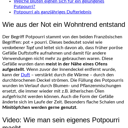
Welche Blüten eignen sich für ein gelungenes
Potpourri?
Potpourri als ganzjähriges Dufterlebnis
Wie aus der Not ein Wohntrend entstand
Der Begriff Potpourri stammt von den beiden Französischen
Begriffen: pot + pourri. Dieses bedeutet soviel wie
verdorbener Topf
und leitet sich davon ab, dass früher poröse
Gefäße Duftstoffe aufnahmen und damit für andere
Verwendungen nicht mehr zu gebrauchen waren. Diese
Gefäße wurden dann
meist in der Nähe eines Ofens
aufgestellt
. Wenn zuvor der Innendeckel entfernt wurde,
kann der
Duft
– verstärkt durch die Wärme – durch den
durchbrochenen Deckel strömen. Die Füllung des Potpourris
wurden im Verlauf durch Blumen- und Pflanzenmischungen
ersetzt, die immer wieder mit z.B. ätherischen Ölen
aufgefrischt werden können. Auch die Form der Gefäße
änderte sich im Laufe der Zeit. Besonders flache Schalen und
Minitöpfchen werden gerne genutzt
.
Video: Wie man sein eigenes Potpourri
macht