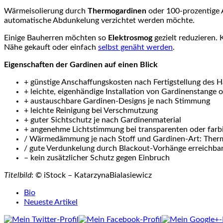
Wärmeisolierung durch
Thermogardinen
oder 100-prozentige 
automatische Abdunkelung verzichtet werden möchte.
Einige Bauherren möchten so
Elektrosmog
gezielt reduzieren.
Nähe gekauft oder einfach
selbst genäht werden
.
Eigenschaften der Gardinen auf einen Blick
+ günstige Anschaffungskosten nach Fertigstellung des 
+ leichte, eigenhändige Installation von Gardinenstange 
+ austauschbare Gardinen-Designs je nach Stimmung
+ leichte Reinigung bei Verschmutzung
+ guter Sichtschutz je nach Gardinenmaterial
+ angenehme Lichtstimmung bei transparenten oder farb
/ Wärmedämmung je nach Stoff und Gardinen-Art: The
/ gute Verdunkelung durch Blackout-Vorhänge erreichba
– kein zusätzlicher Schutz gegen Einbruch
Titelbild
: © iStock – KatarzynaBialasiewicz
The
Bio
following
Neueste Artikel
two
tabs