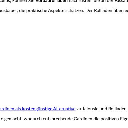
Rollos, können Sie
Vorbaurollläden
nachrüsten, die an der Fassad
Hausbauer, die praktische Aspekte schätzen: Der Rollladen überz
rdinen als kostengünstige Alternative
zu Jalousie und Rollladen.
ritte gemacht, wodurch entsprechende Gardinen die positiven Ei