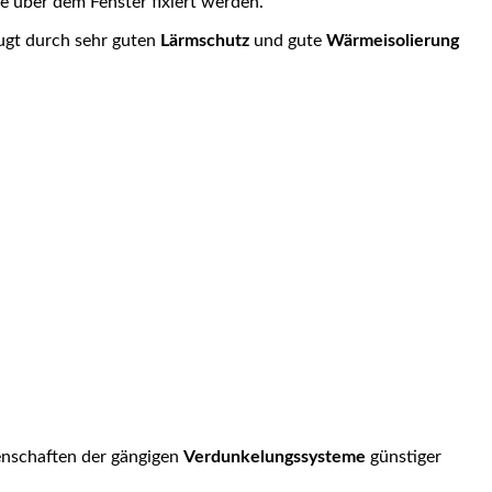
e über dem Fenster fixiert werden.
eugt durch sehr guten
Lärmschutz
und gute
Wärmeisolierung
genschaften der gängigen
Verdunkelungssysteme
günstiger