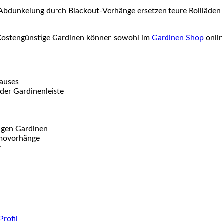
Abdunkelung durch Blackout-Vorhänge ersetzen teure Rollläden 
 Kostengünstige Gardinen können sowohl im
Gardinen Shop
onlin
Hauses
oder Gardinenleiste
igen Gardinen
rmovorhänge
r