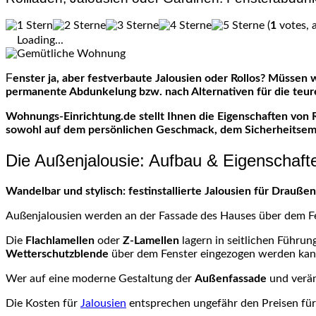
(
1
votes, 
Loading...
Fenster ja, aber festverbaute Jalousien oder Rollos? Müssen wir uns gleich entscheiden? Viele Hausbauer stehen vor dieser Entscheidung und suchen nach Argumenten für eine
permanente Abdunkelung bzw. nach Alternativen für die teure 
Wohnungs-Einrichtung.de stellt Ihnen die Eigenschaften von 
sowohl auf dem persönlichen Geschmack, dem Sicherheitsempf
Die Außenjalousie: Aufbau & Eigenschaft
Wandelbar und stylisch: festinstallierte Jalousien für Draußen
Außenjalousien werden an der Fassade des Hauses über dem Fen
Die
Flachlamellen
oder
Z-Lamellen
lagern in seitlichen Führu
Wetterschutzblende
über dem Fenster eingezogen werden kan
Wer auf eine moderne Gestaltung der
Außenfassade
und verä
Die Kosten für
Jalousien
entsprechen ungefähr den Preisen fü