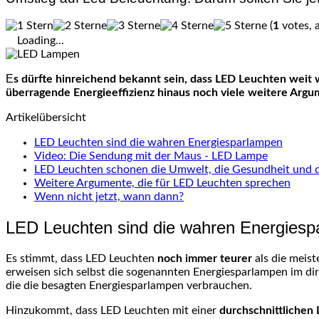
(
1
votes, 
Loading...
Es dürfte hinreichend bekannt sein, dass LED Leuchten weit weniger Strom als alle anderen derzeit erhältlichen Leuchten verbrauchen. Nicht so bekannt ist hingegen, dass es über die
überragende Energieeffizienz hinaus noch viele weitere Argu
Artikelübersicht
LED Leuchten sind die wahren Energiesparlampen
Video: Die Sendung mit der Maus - LED Lampe
LED Leuchten schonen die Umwelt, die Gesundheit und 
Weitere Argumente, die für LED Leuchten sprechen
Wenn nicht jetzt, wann dann?
LED Leuchten sind die wahren Energies
Es stimmt, dass LED Leuchten
noch immer teurer
als die meist
erweisen sich selbst die sogenannten Energiesparlampen im di
die die besagten Energiesparlampen verbrauchen.
Hinzukommt, dass LED Leuchten mit einer
durchschnittlichen