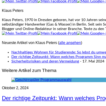
tabs
change
Klaus Peters
content
below.
Klaus Peters, 1970 in Dresden geboren, hat vor 10 Jahren sei
selbständiger Handwerker (Gas & Wasser) in Berlin. Seit sein S
Blogger und Online-Redakteur in seiner Branche. Texte zu den
Neueste Artikel von Klaus Peters
(
alle ansehen
)
Nachhaltiges Wohnen für Studierende: So lebst du umwel
Der richtige Zeitpunkt: Wann welches Programm Sinn m
Sicherheitsrisiken und deren Vermeidung
- 17. Mai 2024
Weitere Artikel zum Thema
Oktober 2, 2024
Der richtige Zeitpunkt: Wann welches P