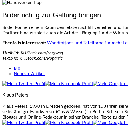
Bilder richtig zur Geltung bringen
Bilder können einem Raum den letzten Schliff verleihen und für
Darüber hinaus spielt auch die Art der Hängung für die Wirkung
Ebenfalls interessant:
Wandtattoos und Tafelfarbe für mehr L
Titelbild: © iStock.com/sergwsq
Textbild: © iStock.com/Popartic
The
Bio
following
Neueste Artikel
two
tabs
change
Klaus Peters
content
below.
Klaus Peters, 1970 in Dresden geboren, hat vor 10 Jahren sei
selbständiger Handwerker (Gas & Wasser) in Berlin. Seit sein S
Blogger und Online-Redakteur in seiner Branche. Texte zu den