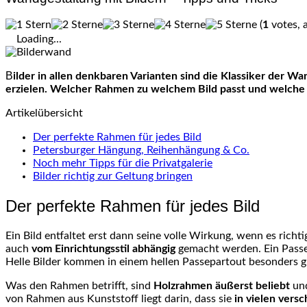
(
1
votes, 
Loading...
Bilder in allen denkbaren Varianten sind die Klassiker der Wandgestaltung. Dank verschiedener Rahmen und Hängungen können die gleichen Motive ganz unterschiedliche Effekte
erzielen. Welcher Rahmen zu welchem Bild passt und welche 
Artikelübersicht
Der perfekte Rahmen für jedes Bild
Petersburger Hängung, Reihenhängung & Co.
Noch mehr Tipps für die Privatgalerie
Bilder richtig zur Geltung bringen
Der perfekte Rahmen für jedes Bild
Ein Bild entfaltet erst dann seine volle Wirkung, wenn es richt
auch
vom Einrichtungsstil abhängig
gemacht werden. Ein Passepa
Helle Bilder kommen in einem hellen Passepartout besonders g
Was den Rahmen betrifft, sind
Holzrahmen äußerst beliebt
und
von Rahmen aus Kunststoff liegt darin, dass sie
in vielen vers