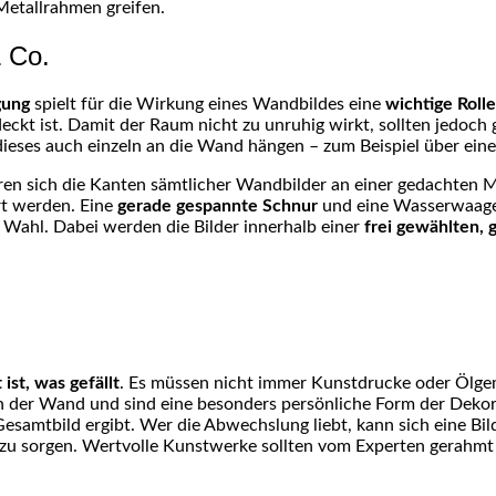
Metallrahmen greifen.
 Co.
gung
spielt für die Wirkung eines Wandbildes eine
wichtige Rolle
deckt ist. Damit der Raum nicht zu unruhig wirkt, sollten jedo
ieses auch einzeln an die Wand hängen – zum Beispiel über eine
eren sich die Kanten sämtlicher Wandbilder an einer gedachten Mit
rt werden. Eine
gerade gespannte Schnur
und eine Wasserwaage 
e Wahl. Dabei werden die Bilder innerhalb einer
frei gewählten,
 ist, was gefällt
. Es müssen nicht immer Kunstdrucke oder Ölge
 der Wand und sind eine besonders persönliche Form der Deko
Gesamtbild ergibt. Wer die Abwechslung liebt, kann sich eine Bil
u sorgen. Wertvolle Kunstwerke sollten vom Experten gerahmt 