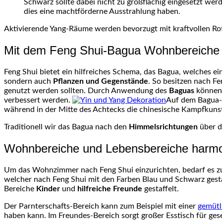
Schwarz sollte dabei nicht zu großflächig eingesetzt we
dies eine machtförderne Ausstrahlung haben.
Aktivierende Yang-Räume werden bevorzugt mit kraftvollen Ro
Mit dem Feng Shui-Bagua Wohnbereiche r
Feng Shui bietet ein hilfreiches Schema, das Bagua, welches ei
sondern auch
Pflanzen und Gegenstände
. So besitzen nach F
genutzt werden sollten. Durch Anwendung des
Baguas
können 
verbessert werden.
Auf dem Bagua-R
während in der Mitte des Achtecks die chinesische Kampfkunst 
Traditionell wir das Bagua nach den
Himmelsrichtungen
über d
Wohnbereiche und Lebensbereiche harmo
Um das Wohnzimmer nach Feng Shui einzurichten, bedarf es zun
welcher nach Feng Shui mit den Farben Blau und Schwarz gestal
Bereiche
Kinder
und
hilfreiche Freunde
gestaffelt.
Der Parnterschafts-Bereich kann zum Beispiel mit einer
gemütl
haben kann. Im Freundes-Bereich sorgt großer Esstisch für ges