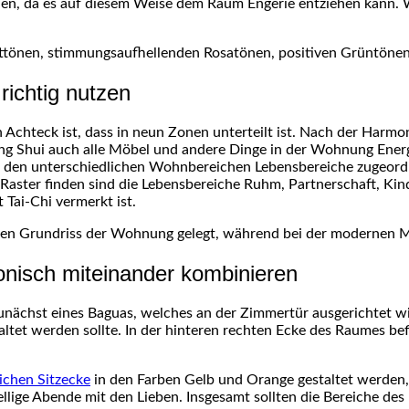
rden, da es auf diesem Weise dem Raum Engerie entziehen kann.
ttönen, stimmungsaufhellenden Rosatönen, positiven Grüntönen 
ichtig nutzen
n Achteck ist, dass in neun Zonen unterteilt ist. Nach der Harmo
eng Shui auch alle Möbel und andere Dinge in der Wohnung Energi
den unterschiedlichen Wohnbereichen Lebensbereiche zugeordnet
aster finden sind die Lebensbereiche Ruhm, Partnerschaft, Kinde
Tai-Chi vermerkt ist.
en Grundriss der Wohnung gelegt, während bei der modernen Me
nisch miteinander kombinieren
ächst eines Baguas, welches an der Zimmertür ausgerichtet wir
tet werden sollte. In der hinteren rechten Ecke des Raumes bef
ichen Sitzecke
in den Farben Gelb und Orange gestaltet werden, 
ellige Abende mit den Lieben. Insgesamt sollten die Bereiche d