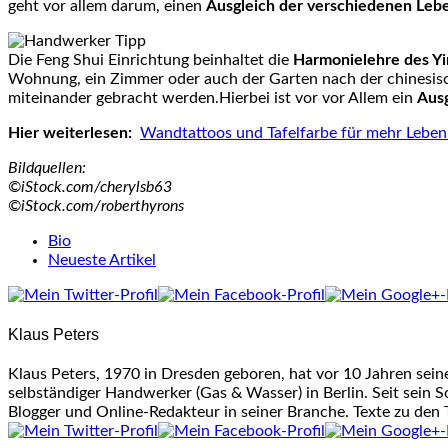
geht vor allem darum, einen
Ausgleich der verschiedenen Leb
Die Feng Shui Einrichtung beinhaltet die
Harmonielehre des Yi
Wohnung, ein Zimmer oder auch der Garten nach der chinesisch
miteinander gebracht werden.Hierbei ist vor vor Allem ein
Ausg
Hier weiterlesen:
Wandtattoos und Tafelfarbe für mehr Lebe
Bildquellen:
©iStock.com/cherylsb63
©iStock.com/roberthyrons
The
Bio
following
Neueste Artikel
two
tabs
change
Klaus Peters
content
below.
Klaus Peters, 1970 in Dresden geboren, hat vor 10 Jahren sei
selbständiger Handwerker (Gas & Wasser) in Berlin. Seit sein S
Blogger und Online-Redakteur in seiner Branche. Texte zu den