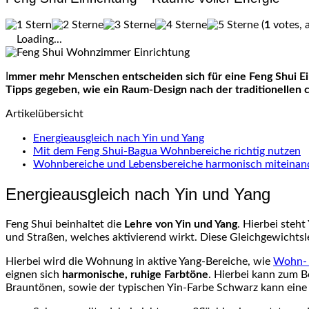
(
1
votes, 
Loading...
Immer mehr Menschen entscheiden sich für eine Feng Shui Einrichtung, welche positive Energien und Harmonie in das Zuhause bringen soll. In diesen Artikel werden einige wichtige
Tipps gegeben, wie ein Raum-Design nach der traditionellen 
Artikelübersicht
Energieausgleich nach Yin und Yang
Mit dem Feng Shui-Bagua Wohnbereiche richtig nutzen
Wohnbereiche und Lebensbereiche harmonisch miteinan
Energieausgleich nach Yin und Yang
Feng Shui beinhaltet die
Lehre von Yin und Yang
. Hierbei steh
und Straßen, welches aktivierend wirkt. Diese Gleichgewichtsle
Hierbei wird die Wohnung in aktive Yang-Bereiche, wie
Wohn- 
eignen sich
harmonische, ruhige Farbtöne
. Hierbei kann zum B
Brauntönen, sowie der typischen Yin-Farbe Schwarz kann ein