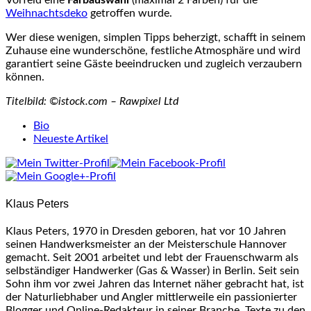
Weihnachtsdeko
getroffen wurde.
Wer diese wenigen, simplen Tipps beherzigt, schafft in seinem
Zuhause eine wunderschöne, festliche Atmosphäre und wird
garantiert seine Gäste beeindrucken und zugleich verzaubern
können.
Titelbild: ©istock.com – Rawpixel Ltd
The
Bio
following
Neueste Artikel
two
tabs
change
content
Klaus Peters
below.
Klaus Peters, 1970 in Dresden geboren, hat vor 10 Jahren
seinen Handwerksmeister an der Meisterschule Hannover
gemacht. Seit 2001 arbeitet und lebt der Frauenschwarm als
selbständiger Handwerker (Gas & Wasser) in Berlin. Seit sein
Sohn ihm vor zwei Jahren das Internet näher gebracht hat, ist
der Naturliebhaber und Angler mittlerweile ein passionierter
Blogger und Online-Redakteur in seiner Branche. Texte zu den