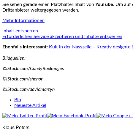
Sie sehen gerade einen Platzhalterinhalt von
YouTube
. Um auf 
Drittanbieter weitergegeben werden.
Mehr Informationen
Inhalt entsperren
Erforderlichen Service akzeptieren und Inhalte entsperren
Ebenfalls interessant:
Kult in der Nasszelle – Kreativ designt
Bildquellen:
©iStock.com/CandyBoxImages
©iStock.com/shenor
©iStock.com/davidmartyn
The
Bio
following
Neueste Artikel
two
tabs
change
Klaus Peters
content