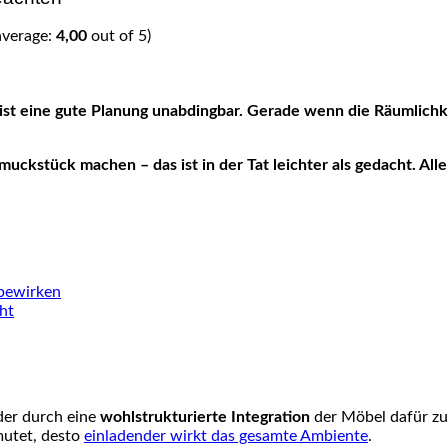
average:
4,00
out of 5)
stück machen – das ist in der Tat leichter als gedacht. Allerd
 bewirken
cht
er durch eine
wohlstrukturierte
Integration
der Möbel dafür zu 
nmutet, desto
einladender wirkt das gesamte Ambiente
.