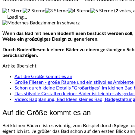
(
2
votes, 
Loading...
Wenn das Bad mit neuen Bodenfliesen bestückt werden soll, ist eine gute Planung unabdingbar. Gerade wenn die Räumlichkeiten besonders klein sind, ist es wichtig, auf gezielte Art und
Weise ein großzügiges Design zu generieren.
Durch Bodenfliesen kleinere Bäder zu einem geräumigen Schmuck
berücksichtigen.
Artikelübersicht
Auf die Größe kommt es an
Große Fliesen - große Räume und ein stilvolles Ambiente
Schon durch kleine Details "Großartiges" im kleinen Bad
Das stilvolle Gestalten kleiner Bäder ist leichter als geda
Video: Badplanung, Bad Ideen kleines Bad, Badgestaltung
Auf die Größe kommt es an
Bei kleinen Bädern ist es wichtig, zum Beispiel durch
Spiegel
od
eigentlich ist. Je größer das Bad schon auf den ersten Blick a