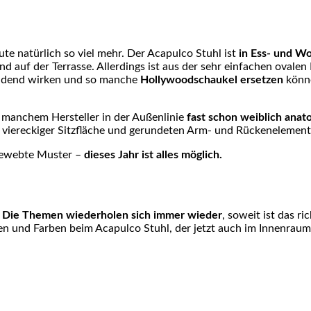
ute natürlich so viel mehr. Der Acapulco Stuhl ist
in Ess- und W
 auf der Terrasse. Allerdings ist aus der sehr einfachen ovale
nladend wirken und so manche
Hollywoodschaukel ersetzen
könne
i manchem Hersteller in der Außenlinie
fast schon weiblich anat
en viereckiger Sitzfläche und gerundeten Arm- und Rückenelemen
ngewebte Muster –
dieses Jahr ist alles möglich.
.
Die Themen wiederholen sich immer wieder
, soweit ist das r
en und Farben beim Acapulco Stuhl, der jetzt auch im Innenraum 