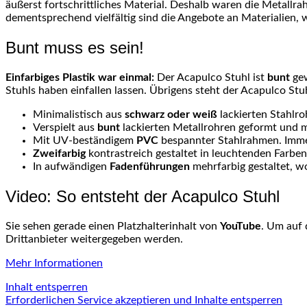
äußerst fortschrittliches Material. Deshalb waren die Metallr
dementsprechend vielfältig sind die Angebote an Materialie
Bunt muss es sein!
Einfarbiges Plastik war einmal:
Der Acapulco Stuhl ist
bunt
gew
Stuhls haben einfallen lassen. Übrigens steht der Acapulco St
Minimalistisch aus
schwarz oder weiß
lackierten Stahlro
Verspielt aus
bunt
lackierten Metallrohren geformt und m
Mit UV-beständigem
PVC
bespannter Stahlrahmen. Immer
Zweifarbig
kontrastreich gestaltet in leuchtenden Farben
In aufwändigen
Fadenführungen
mehrfarbig gestaltet, w
Video: So entsteht der Acapulco Stuhl
Sie sehen gerade einen Platzhalterinhalt von
YouTube
. Um auf 
Drittanbieter weitergegeben werden.
Mehr Informationen
Inhalt entsperren
Erforderlichen Service akzeptieren und Inhalte entsperren