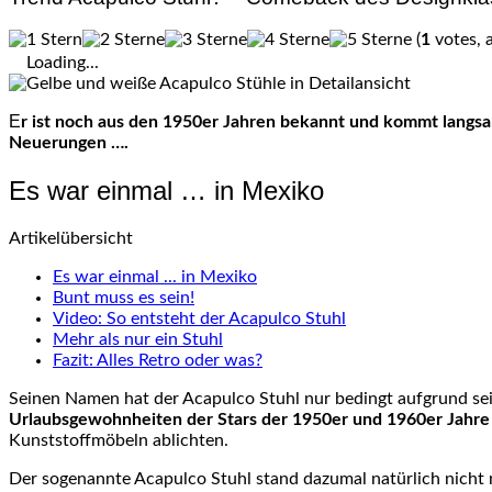
(
1
votes, 
Loading...
Er ist noch aus den 1950er Jahren bekannt und kommt langsam wieder in Mode: Der Acapulco Stuhl scheint zu einem neuen Designtrend zu werden. Allerdings mit ein paar interessanten
Neuerungen ….
Es war einmal … in Mexiko
Artikelübersicht
Es war einmal ... in Mexiko
Bunt muss es sein!
Video: So entsteht der Acapulco Stuhl
Mehr als nur ein Stuhl
Fazit: Alles Retro oder was?
Seinen Namen hat der Acapulco Stuhl nur bedingt aufgrund se
Urlaubsgewohnheiten der Stars der 1950er und 1960er Jahre
Kunststoffmöbeln ablichten.
Der sogenannte Acapulco Stuhl stand dazumal natürlich nicht n