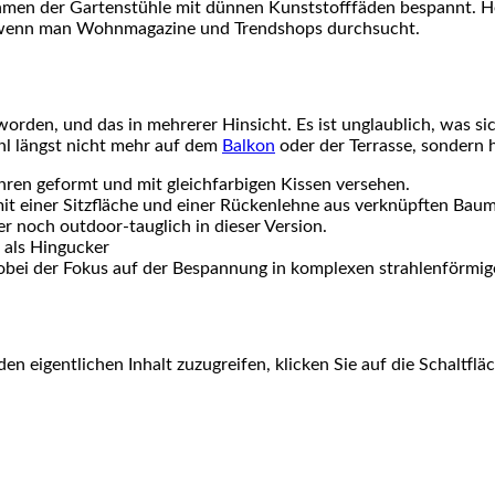
ahmen der Gartenstühle mit dünnen Kunststofffäden bespannt. He
n, wenn man Wohnmagazine und Trendshops durchsucht.
orden, und das in mehrerer Hinsicht. Es ist unglaublich, was 
uhl längst nicht mehr auf dem
Balkon
oder der Terrasse, sondern
hren geformt und mit gleichfarbigen Kissen versehen.
it einer Sitzfläche und einer Rückenlehne aus verknüpften Baum
 noch outdoor-tauglich in dieser Version.
 als Hingucker
obei der Fokus auf der Bespannung in komplexen strahlenförmige
den eigentlichen Inhalt zuzugreifen, klicken Sie auf die Schaltfl